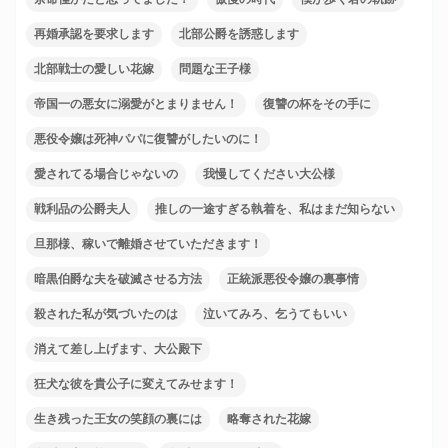
再婚承認を要求します
北部公爵を誘惑します
北部戦士の愛しい花嫁
問題な王子様
帝国一の悪女に溺愛がとまりません！
復讐の杯をその手に
悪役令嬢は死神パパに復讐がしたいのに！
愛されてる場合じゃないの
我慢してください大公様
戦利品の公爵夫人
推しの一途すぎる執着を、私はまだ知らない
旦那様、稼いで離婚させていただきます！
暗黒伯爵な夫を破滅させる方法
正統派悪役令嬢の裏事情
殺された私が気づいたのは
泣いてみろ、乞うてもいい
消えて差し上げます、大公殿下
狂犬な彼を貴公子に変えてみせます！
生き残った王女の笑顔の裏には
略奪された花嫁