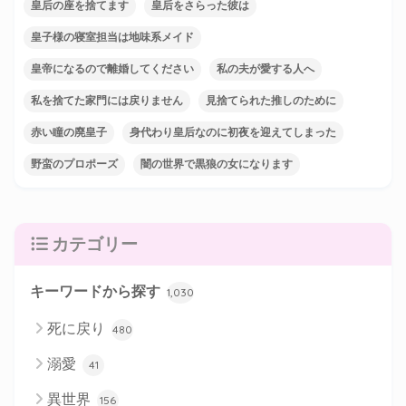
皇后の座を捨てます
皇后をさらった彼は
皇子様の寝室担当は地味系メイド
皇帝になるので離婚してください
私の夫が愛する人へ
私を捨てた家門には戻りません
見捨てられた推しのために
赤い瞳の廃皇子
身代わり皇后なのに初夜を迎えてしまった
野蛮のプロポーズ
闇の世界で黒狼の女になります
カテゴリー
キーワードから探す
1,030
死に戻り
480
溺愛
41
異世界
156