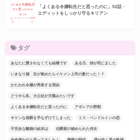
「よくある令嬢転生だと思ったのに」52話・
エディットをしっかり守るキリアン
タグ
あなたに愛されなくても結構です
ある日、姉が死にました
いきなり婚 目が覚めたらイケメン上司の妻だった！？
かたわれ令嬢が男装する理由
どうやら私、大公妃が天職みたいです
よくある令嬢転生だと思ったのに
アギレアの野獣
キケンな侯爵を手なずけてしまった
ミス・ペンドルトンの恋
不完全な離婚の結末は
伯爵家の秘められた侍女
余命僅かだと思ってました！
傲慢の時代
僕が歩く君の軌跡