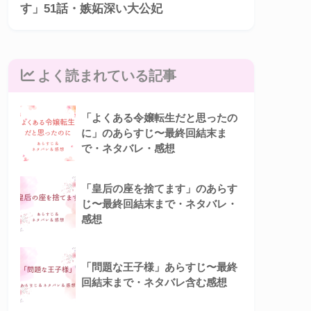
す」51話・嫉妬深い大公妃
よく読まれている記事
「よくある令嬢転生だと思ったの
に」のあらすじ〜最終回結末ま
で・ネタバレ・感想
「皇后の座を捨てます」のあらす
じ〜最終回結末まで・ネタバレ・
感想
「問題な王子様」あらすじ〜最終
回結末まで・ネタバレ含む感想