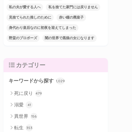
私の夫が愛する人へ
私を捨てた家門には戻りません
見捨てられた推しのために
赤い瞳の廃皇子
身代わり皇后なのに初夜を迎えてしまった
野蛮のプロポーズ
闇の世界で黒狼の女になります
カテゴリー
キーワードから探す
1,029
死に戻り
479
溺愛
41
異世界
156
転生
353