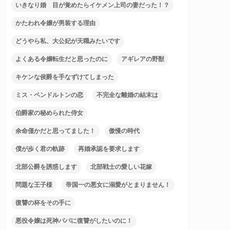
いきなり婚 目が覚めたらイケメン上司の妻だった！？
かたわれ令嬢が男装する理由
どうやら私、大公妃が天職みたいです
よくある令嬢転生だと思ったのに
アギレアの野獣
キケンな侯爵を手なずけてしまった
ミス・ペンドルトンの恋
不完全な離婚の結末は
伯爵家の秘められた侍女
余命僅かだと思ってました！
傲慢の時代
僕が歩く君の軌跡
再婚承認を要求します
北部公爵を誘惑します
北部戦士の愛しい花嫁
問題な王子様
帝国一の悪女に溺愛がとまりません！
復讐の杯をその手に
悪役令嬢は死神パパに復讐がしたいのに！