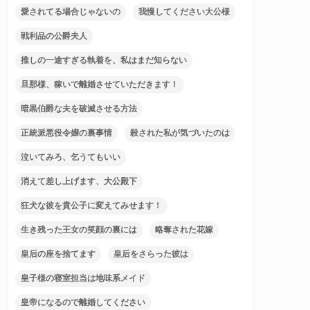
愛されてる場合じゃないの
我慢してください大公様
戦利品の公爵夫人
推しの一途すぎる執着を、私はまだ知らない
旦那様、稼いで離婚させていただきます！
暗黒伯爵な夫を破滅させる方法
正統派悪役令嬢の裏事情
殺された私が気づいたのは
泣いてみろ、乞うてもいい
消えて差し上げます、大公殿下
狂犬な彼を貴公子に変えてみせます！
生き残った王女の笑顔の裏には
略奪された花嫁
皇后の座を捨てます
皇后をさらった彼は
皇子様の寝室担当は地味系メイド
皇帝になるので離婚してください