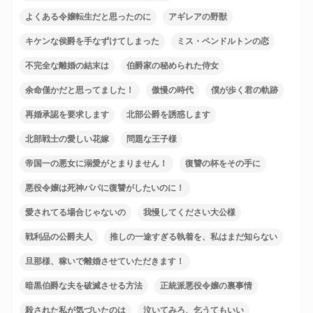
よくある令嬢転生だと思ったのに
アギレアの野獣
キケンな侯爵を手なずけてしまった
ミス・ペンドルトンの恋
不完全な離婚の結末は
伯爵家の秘められた侍女
余命僅かだと思ってました！
傲慢の時代
僕が歩く君の軌跡
再婚承認を要求します
北部公爵を誘惑します
北部戦士の愛しい花嫁
問題な王子様
帝国一の悪女に溺愛がとまりません！
復讐の杯をその手に
悪役令嬢は死神パパに復讐がしたいのに！
愛されてる場合じゃないの
我慢してください大公様
戦利品の公爵夫人
推しの一途すぎる執着を、私はまだ知らない
旦那様、稼いで離婚させていただきます！
暗黒伯爵な夫を破滅させる方法
正統派悪役令嬢の裏事情
殺された私が気づいたのは
泣いてみろ、乞うてもいい