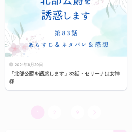
2024年8月20日
「北部公爵を誘惑します」83話・セリーナは女神
様
1
2
…
9