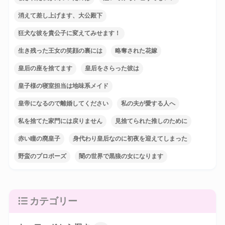
消えて差し上げます、大公殿下
狂犬な彼を貴公子に変えてみせます！
生き残った王女の笑顔の裏には
略奪された花嫁
皇后の座を捨てます
皇后をさらった彼は
皇子様の寝室担当は地味系メイド
皇帝になるので離婚してください
私の夫が愛する人へ
私を捨てた家門には戻りません
見捨てられた推しのために
赤い瞳の廃皇子
身代わり皇后なのに初夜を迎えてしまった
野蛮のプロポーズ
闇の世界で黒狼の女になります
カテゴリー