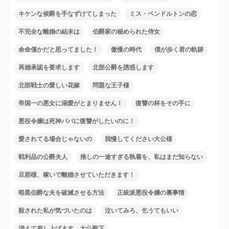
キケンな侯爵を手なずけてしまった
ミス・ペンドルトンの恋
不完全な離婚の結末は
伯爵家の秘められた侍女
余命僅かだと思ってました！
傲慢の時代
僕が歩く君の軌跡
再婚承認を要求します
北部公爵を誘惑します
北部戦士の愛しい花嫁
問題な王子様
帝国一の悪女に溺愛がとまりません！
復讐の杯をその手に
悪役令嬢は死神パパに復讐がしたいのに！
愛されてる場合じゃないの
我慢してください大公様
戦利品の公爵夫人
推しの一途すぎる執着を、私はまだ知らない
旦那様、稼いで離婚させていただきます！
暗黒伯爵な夫を破滅させる方法
正統派悪役令嬢の裏事情
殺された私が気づいたのは
泣いてみろ、乞うてもいい
消えて差し上げます、大公殿下