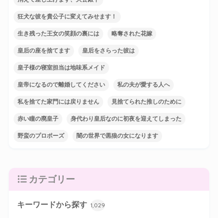
狂犬な彼を貴公子に変えてみせます！
生き残った王女の笑顔の裏には
略奪された花嫁
皇后の座を捨てます
皇后をさらった彼は
皇子様の寝室担当は地味系メイド
皇帝になるので離婚してください
私の夫が愛する人へ
私を捨てた家門には戻りません
見捨てられた推しのために
赤い瞳の廃皇子
身代わり皇后なのに初夜を迎えてしまった
野蛮のプロポーズ
闇の世界で黒狼の女になります
カテゴリー
キーワードから探す
1,029