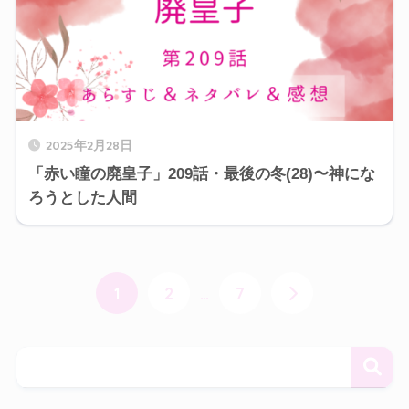
2025年2月28日
「赤い瞳の廃皇子」209話・最後の冬(28)〜神にな
ろうとした人間
1
2
…
7