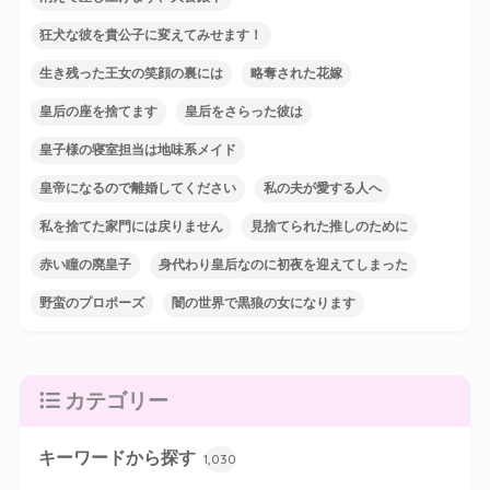
狂犬な彼を貴公子に変えてみせます！
生き残った王女の笑顔の裏には
略奪された花嫁
皇后の座を捨てます
皇后をさらった彼は
皇子様の寝室担当は地味系メイド
皇帝になるので離婚してください
私の夫が愛する人へ
私を捨てた家門には戻りません
見捨てられた推しのために
赤い瞳の廃皇子
身代わり皇后なのに初夜を迎えてしまった
野蛮のプロポーズ
闇の世界で黒狼の女になります
カテゴリー
キーワードから探す
1,030