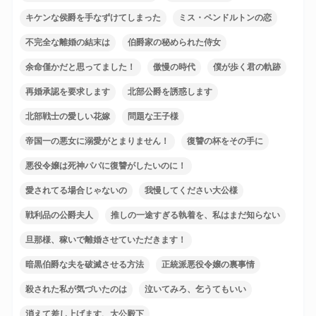
キケンな侯爵を手なずけてしまった
ミス・ペンドルトンの恋
不完全な離婚の結末は
伯爵家の秘められた侍女
余命僅かだと思ってました！
傲慢の時代
僕が歩く君の軌跡
再婚承認を要求します
北部公爵を誘惑します
北部戦士の愛しい花嫁
問題な王子様
帝国一の悪女に溺愛がとまりません！
復讐の杯をその手に
悪役令嬢は死神パパに復讐がしたいのに！
愛されてる場合じゃないの
我慢してください大公様
戦利品の公爵夫人
推しの一途すぎる執着を、私はまだ知らない
旦那様、稼いで離婚させていただきます！
暗黒伯爵な夫を破滅させる方法
正統派悪役令嬢の裏事情
殺された私が気づいたのは
泣いてみろ、乞うてもいい
消えて差し上げます、大公殿下