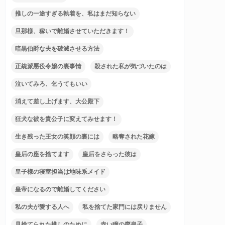
推しの一途すぎる執着を、私はまだ知らない
旦那様、稼いで離婚させていただきます！
暗黒伯爵な夫を破滅させる方法
正統派悪役令嬢の裏事情
殺された私が気づいたのは
泣いてみろ、乞うてもいい
消えて差し上げます、大公殿下
狂犬な彼を貴公子に変えてみせます！
生き残った王女の笑顔の裏には
略奪された花嫁
皇后の座を捨てます
皇后をさらった彼は
皇子様の寝室担当は地味系メイド
皇帝になるので離婚してください
私の夫が愛する人へ
私を捨てた家門には戻りません
見捨てられた推しのために
赤い瞳の廃皇子