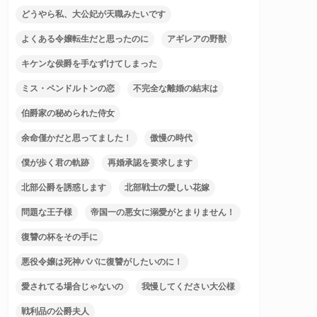
どうやら私、大公妃が天職みたいです
よくある令嬢転生だと思ったのに
アギレアの野獣
キケンな侯爵を手なずけてしまった
ミス・ペンドルトンの恋
不完全な離婚の結末は
伯爵家の秘められた侍女
余命僅かだと思ってました！
傲慢の時代
僕が歩く君の軌跡
再婚承認を要求します
北部公爵を誘惑します
北部戦士の愛しい花嫁
問題な王子様
帝国一の悪女に溺愛がとまりません！
復讐の杯をその手に
悪役令嬢は死神パパに復讐がしたいのに！
愛されてる場合じゃないの
我慢してください大公様
戦利品の公爵夫人