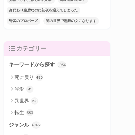
身代わり皇后なのに初夜を迎えてしまった
野蛮のプロポーズ
闇の世界で黒狼の女になります
カテゴリー
キーワードから探す
1,030
死に戻り
480
溺愛
41
異世界
156
転生
353
ジャンル
4,072