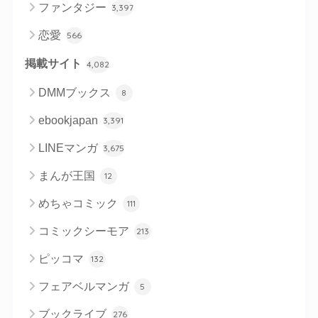
ファンタジー
3,397
恋愛
566
掲載サイト
4,082
DMMブックス
8
ebookjapan
3,391
LINEマンガ
3,675
まんが王国
12
めちゃコミック
111
コミックシーモア
213
ピッコマ
132
フェアベルマンガ
5
ブックライブ
276