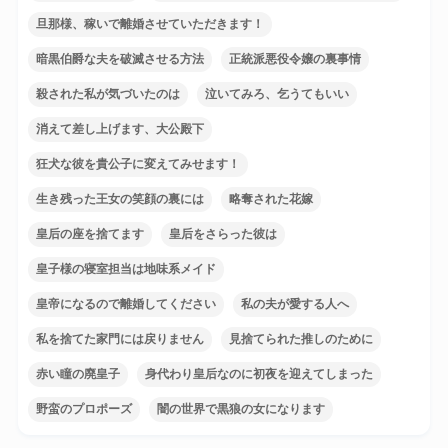
旦那様、稼いで離婚させていただきます！
暗黒伯爵な夫を破滅させる方法
正統派悪役令嬢の裏事情
殺された私が気づいたのは
泣いてみろ、乞うてもいい
消えて差し上げます、大公殿下
狂犬な彼を貴公子に変えてみせます！
生き残った王女の笑顔の裏には
略奪された花嫁
皇后の座を捨てます
皇后をさらった彼は
皇子様の寝室担当は地味系メイド
皇帝になるので離婚してください
私の夫が愛する人へ
私を捨てた家門には戻りません
見捨てられた推しのために
赤い瞳の廃皇子
身代わり皇后なのに初夜を迎えてしまった
野蛮のプロポーズ
闇の世界で黒狼の女になります