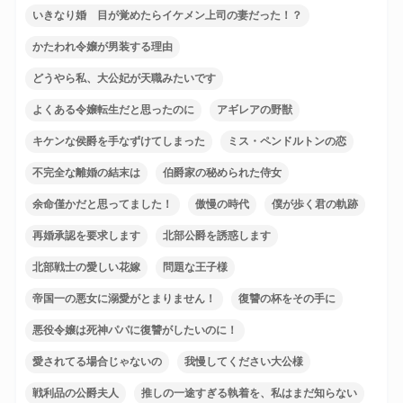
いきなり婚 目が覚めたらイケメン上司の妻だった！？
かたわれ令嬢が男装する理由
どうやら私、大公妃が天職みたいです
よくある令嬢転生だと思ったのに
アギレアの野獣
キケンな侯爵を手なずけてしまった
ミス・ペンドルトンの恋
不完全な離婚の結末は
伯爵家の秘められた侍女
余命僅かだと思ってました！
傲慢の時代
僕が歩く君の軌跡
再婚承認を要求します
北部公爵を誘惑します
北部戦士の愛しい花嫁
問題な王子様
帝国一の悪女に溺愛がとまりません！
復讐の杯をその手に
悪役令嬢は死神パパに復讐がしたいのに！
愛されてる場合じゃないの
我慢してください大公様
戦利品の公爵夫人
推しの一途すぎる執着を、私はまだ知らない