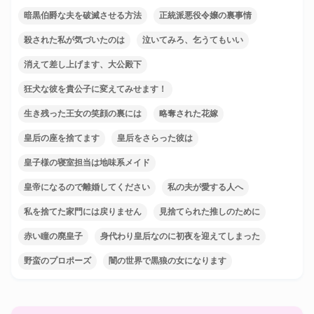
暗黒伯爵な夫を破滅させる方法
正統派悪役令嬢の裏事情
殺された私が気づいたのは
泣いてみろ、乞うてもいい
消えて差し上げます、大公殿下
狂犬な彼を貴公子に変えてみせます！
生き残った王女の笑顔の裏には
略奪された花嫁
皇后の座を捨てます
皇后をさらった彼は
皇子様の寝室担当は地味系メイド
皇帝になるので離婚してください
私の夫が愛する人へ
私を捨てた家門には戻りません
見捨てられた推しのために
赤い瞳の廃皇子
身代わり皇后なのに初夜を迎えてしまった
野蛮のプロポーズ
闇の世界で黒狼の女になります