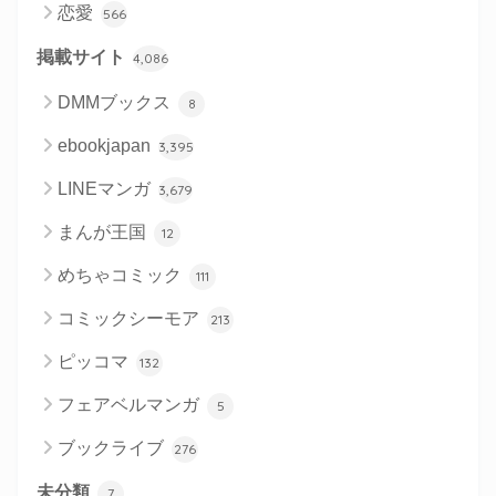
恋愛
566
掲載サイト
4,086
DMMブックス
8
ebookjapan
3,395
LINEマンガ
3,679
まんが王国
12
めちゃコミック
111
コミックシーモア
213
ピッコマ
132
フェアベルマンガ
5
ブックライブ
276
未分類
7