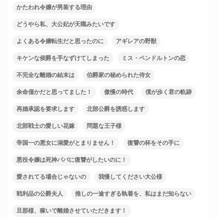
かたわれ令嬢が男装する理由
どうやら私、大公妃が天職みたいです
よくある令嬢転生だと思ったのに
アギレアの野獣
キケンな侯爵を手なずけてしまった
ミス・ペンドルトンの恋
不完全な離婚の結末は
伯爵家の秘められた侍女
余命僅かだと思ってました！
傲慢の時代
僕が歩く君の軌跡
再婚承認を要求します
北部公爵を誘惑します
北部戦士の愛しい花嫁
問題な王子様
帝国一の悪女に溺愛がとまりません！
復讐の杯をその手に
悪役令嬢は死神パパに復讐がしたいのに！
愛されてる場合じゃないの
我慢してください大公様
戦利品の公爵夫人
推しの一途すぎる執着を、私はまだ知らない
旦那様、稼いで離婚させていただきます！