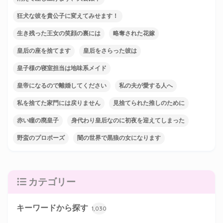
狂犬な彼を貴公子に変えてみせます！
生き残った王女の笑顔の裏には
略奪された花嫁
皇后の座を捨てます
皇后をさらった彼は
皇子様の寝室担当は地味系メイド
皇帝になるので離婚してください
私の夫が愛する人へ
私を捨てた家門には戻りません
見捨てられた推しのために
赤い瞳の廃皇子
身代わり皇后なのに初夜を迎えてしまった
野蛮のプロポーズ
闇の世界で黒狼の女になります
カテゴリー
キーワードから探す
1,030