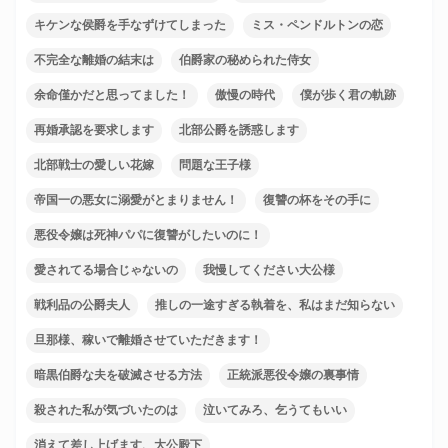
キケンな侯爵を手なずけてしまった
ミス・ペンドルトンの恋
不完全な離婚の結末は
伯爵家の秘められた侍女
余命僅かだと思ってました！
傲慢の時代
僕が歩く君の軌跡
再婚承認を要求します
北部公爵を誘惑します
北部戦士の愛しい花嫁
問題な王子様
帝国一の悪女に溺愛がとまりません！
復讐の杯をその手に
悪役令嬢は死神パパに復讐がしたいのに！
愛されてる場合じゃないの
我慢してください大公様
戦利品の公爵夫人
推しの一途すぎる執着を、私はまだ知らない
旦那様、稼いで離婚させていただきます！
暗黒伯爵な夫を破滅させる方法
正統派悪役令嬢の裏事情
殺された私が気づいたのは
泣いてみろ、乞うてもいい
消えて差し上げます、大公殿下