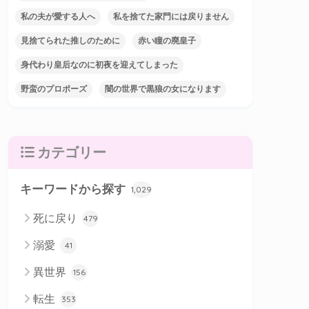
私の夫が愛する人へ
私を捨てた家門には戻りません
見捨てられた推しのために
赤い瞳の廃皇子
身代わり皇后なのに初夜を迎えてしまった
野蛮のプロポーズ
闇の世界で黒狼の女になります
カテゴリー
キーワードから探す
1,029
死に戻り
479
溺愛
41
異世界
156
転生
353