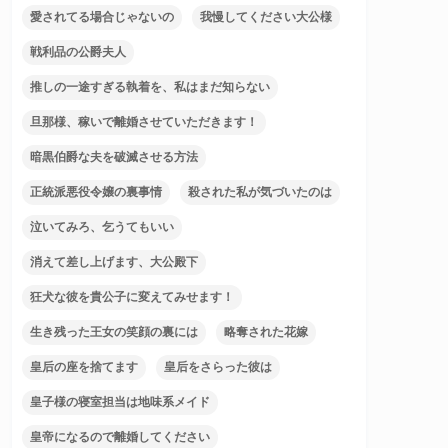
愛されてる場合じゃないの
我慢してください大公様
戦利品の公爵夫人
推しの一途すぎる執着を、私はまだ知らない
旦那様、稼いで離婚させていただきます！
暗黒伯爵な夫を破滅させる方法
正統派悪役令嬢の裏事情
殺された私が気づいたのは
泣いてみろ、乞うてもいい
消えて差し上げます、大公殿下
狂犬な彼を貴公子に変えてみせます！
生き残った王女の笑顔の裏には
略奪された花嫁
皇后の座を捨てます
皇后をさらった彼は
皇子様の寝室担当は地味系メイド
皇帝になるので離婚してください