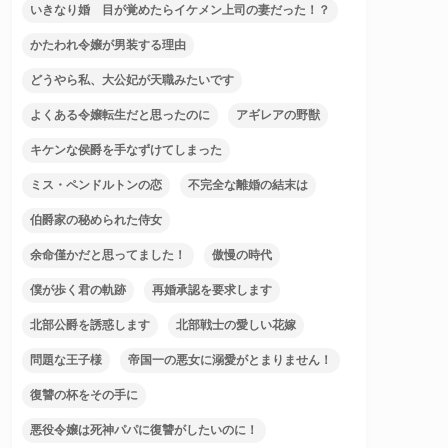
いきなり婚 目が覚めたらイケメン上司の妻だった！？
かたわれ令嬢が男装する理由
どうやら私、大公妃が天職みたいです
よくある令嬢転生だと思ったのに
アギレアの野獣
キケンな侯爵を手なずけてしまった
ミス・ペンドルトンの恋
不完全な離婚の結末は
伯爵家の秘められた侍女
余命僅かだと思ってました！
傲慢の時代
僕が歩く君の軌跡
再婚承認を要求します
北部公爵を誘惑します
北部戦士の愛しい花嫁
問題な王子様
帝国一の悪女に溺愛がとまりません！
復讐の杯をその手に
悪役令嬢は死神パパに復讐がしたいのに！