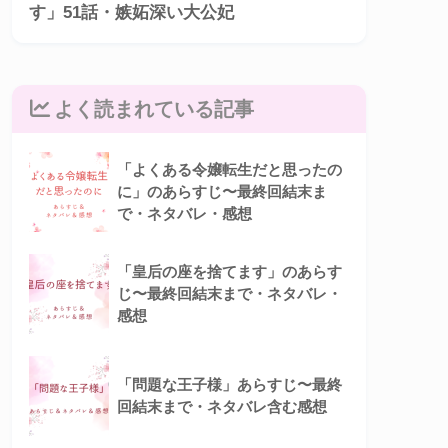
す」51話・嫉妬深い大公妃
よく読まれている記事
「よくある令嬢転生だと思ったの
に」のあらすじ〜最終回結末ま
で・ネタバレ・感想
「皇后の座を捨てます」のあらす
じ〜最終回結末まで・ネタバレ・
感想
「問題な王子様」あらすじ〜最終
回結末まで・ネタバレ含む感想