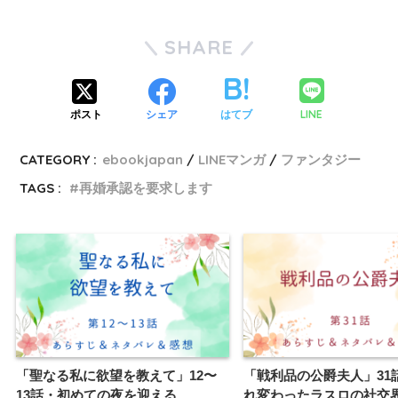
SHARE
LINE
ポスト
シェア
はてブ
CATEGORY :
ebookjapan
LINEマンガ
ファンタジー
TAGS :
再婚承認を要求します
「聖なる私に欲望を教えて」12〜
「戦利品の公爵夫人」31
13話・初めての夜を迎える
れ変わったラスロの社交