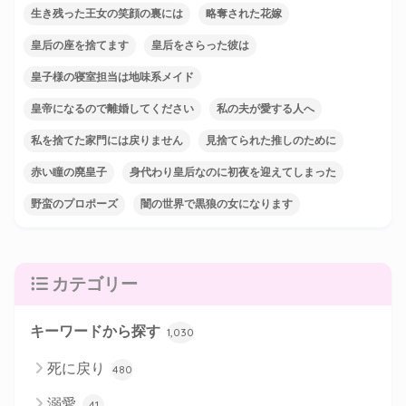
生き残った王女の笑顔の裏には
略奪された花嫁
皇后の座を捨てます
皇后をさらった彼は
皇子様の寝室担当は地味系メイド
皇帝になるので離婚してください
私の夫が愛する人へ
私を捨てた家門には戻りません
見捨てられた推しのために
赤い瞳の廃皇子
身代わり皇后なのに初夜を迎えてしまった
野蛮のプロポーズ
闇の世界で黒狼の女になります
カテゴリー
キーワードから探す
1,030
死に戻り
480
溺愛
41