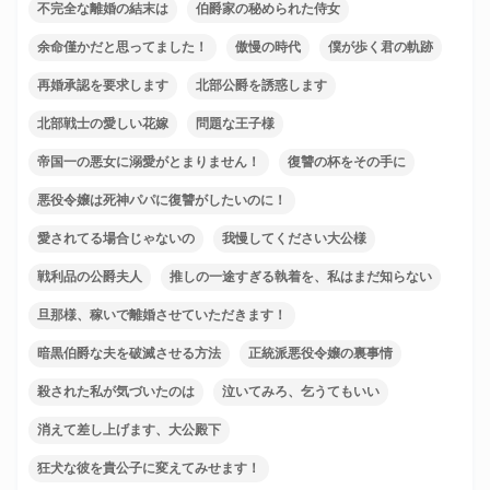
不完全な離婚の結末は
伯爵家の秘められた侍女
余命僅かだと思ってました！
傲慢の時代
僕が歩く君の軌跡
再婚承認を要求します
北部公爵を誘惑します
北部戦士の愛しい花嫁
問題な王子様
帝国一の悪女に溺愛がとまりません！
復讐の杯をその手に
悪役令嬢は死神パパに復讐がしたいのに！
愛されてる場合じゃないの
我慢してください大公様
戦利品の公爵夫人
推しの一途すぎる執着を、私はまだ知らない
旦那様、稼いで離婚させていただきます！
暗黒伯爵な夫を破滅させる方法
正統派悪役令嬢の裏事情
殺された私が気づいたのは
泣いてみろ、乞うてもいい
消えて差し上げます、大公殿下
狂犬な彼を貴公子に変えてみせます！