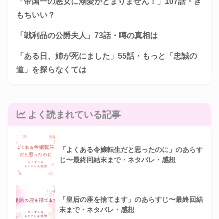
「帝国一の悪女に溺愛がとまりません！」107話・き
もちいい？
「戦利品の公爵夫人」73話・噂の真相は
「ある日、姉が死にました」55話・もっと「忠誠の
道」を探らなくては
よく読まれている記事
「よくある令嬢転生だと思ったのに」のあらす
じ〜最終回結末まで・ネタバレ・感想
「皇后の座を捨てます」のあらすじ〜最終回結
末まで・ネタバレ・感想