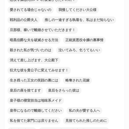
愛されてる場合じゃないの
我慢してください大公様
戦利品の公爵夫人
推しの一途すぎる執着を、私はまだ知らない
旦那様、稼いで離婚させていただきます！
暗黒伯爵な夫を破滅させる方法
正統派悪役令嬢の裏事情
殺された私が気づいたのは
泣いてみろ、乞うてもいい
消えて差し上げます、大公殿下
狂犬な彼を貴公子に変えてみせます！
生き残った王女の笑顔の裏には
略奪された花嫁
皇后の座を捨てます
皇后をさらった彼は
皇子様の寝室担当は地味系メイド
皇帝になるので離婚してください
私の夫が愛する人へ
私を捨てた家門には戻りません
見捨てられた推しのために