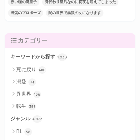
赤い瞳の廃皇子
身代わり皇后なのに初夜を迎えてしまった
野蛮のプロポーズ
闇の世界で黒狼の女になります
カテゴリー
キーワードから探す
1,030
死に戻り
480
溺愛
41
異世界
156
転生
353
ジャンル
4,072
BL
58