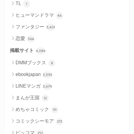
TL
1
ヒューマンドラマ
46
ファンタジー
3,401
恋愛
566
掲載サイト
4,086
DMMブックス
8
ebookjapan
3,395
LINEマンガ
3,679
まんが王国
12
めちゃコミック
111
コミックシーモア
213
ピッコマ
132