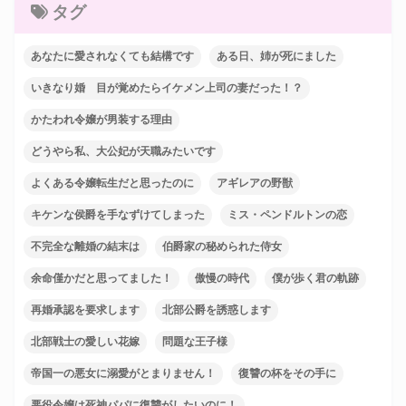
タグ
あなたに愛されなくても結構です
ある日、姉が死にました
いきなり婚 目が覚めたらイケメン上司の妻だった！？
かたわれ令嬢が男装する理由
どうやら私、大公妃が天職みたいです
よくある令嬢転生だと思ったのに
アギレアの野獣
キケンな侯爵を手なずけてしまった
ミス・ペンドルトンの恋
不完全な離婚の結末は
伯爵家の秘められた侍女
余命僅かだと思ってました！
傲慢の時代
僕が歩く君の軌跡
再婚承認を要求します
北部公爵を誘惑します
北部戦士の愛しい花嫁
問題な王子様
帝国一の悪女に溺愛がとまりません！
復讐の杯をその手に
悪役令嬢は死神パパに復讐がしたいのに！