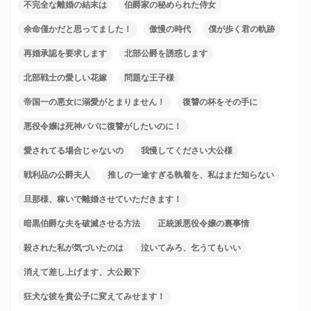
不完全な離婚の結末は
伯爵家の秘められた侍女
余命僅かだと思ってました！
傲慢の時代
僕が歩く君の軌跡
再婚承認を要求します
北部公爵を誘惑します
北部戦士の愛しい花嫁
問題な王子様
帝国一の悪女に溺愛がとまりません！
復讐の杯をその手に
悪役令嬢は死神パパに復讐がしたいのに！
愛されてる場合じゃないの
我慢してください大公様
戦利品の公爵夫人
推しの一途すぎる執着を、私はまだ知らない
旦那様、稼いで離婚させていただきます！
暗黒伯爵な夫を破滅させる方法
正統派悪役令嬢の裏事情
殺された私が気づいたのは
泣いてみろ、乞うてもいい
消えて差し上げます、大公殿下
狂犬な彼を貴公子に変えてみせます！