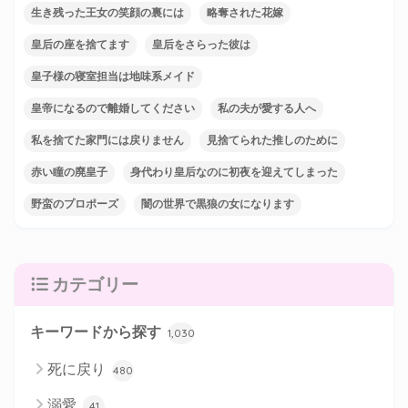
生き残った王女の笑顔の裏には
略奪された花嫁
皇后の座を捨てます
皇后をさらった彼は
皇子様の寝室担当は地味系メイド
皇帝になるので離婚してください
私の夫が愛する人へ
私を捨てた家門には戻りません
見捨てられた推しのために
赤い瞳の廃皇子
身代わり皇后なのに初夜を迎えてしまった
野蛮のプロポーズ
闇の世界で黒狼の女になります
カテゴリー
キーワードから探す
1,030
死に戻り
480
溺愛
41