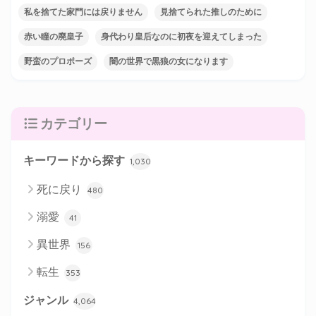
私を捨てた家門には戻りません
見捨てられた推しのために
赤い瞳の廃皇子
身代わり皇后なのに初夜を迎えてしまった
野蛮のプロポーズ
闇の世界で黒狼の女になります
カテゴリー
キーワードから探す
1,030
死に戻り
480
溺愛
41
異世界
156
転生
353
ジャンル
4,064