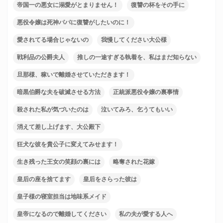
帝国一の悪女に溺愛がとまりません！
復讐の杯をその手に
悪役令嬢は死神パパに復讐がしたいのに！
愛されてる場合じゃないの
我慢してください大公様
戦利品の公爵夫人
推しの一途すぎる執着を、私はまだ知らない
旦那様、稼いで離婚させていただきます！
暗黒伯爵な夫を破滅させる方法
正統派悪役令嬢の裏事情
殺された私が気づいたのは
泣いてみろ、乞うてもいい
消えて差し上げます、大公殿下
狂犬な彼を貴公子に変えてみせます！
生き残った王女の笑顔の裏には
略奪された花嫁
皇后の座を捨てます
皇后をさらった彼は
皇子様の寝室担当は地味系メイド
皇帝になるので離婚してください
私の夫が愛する人へ