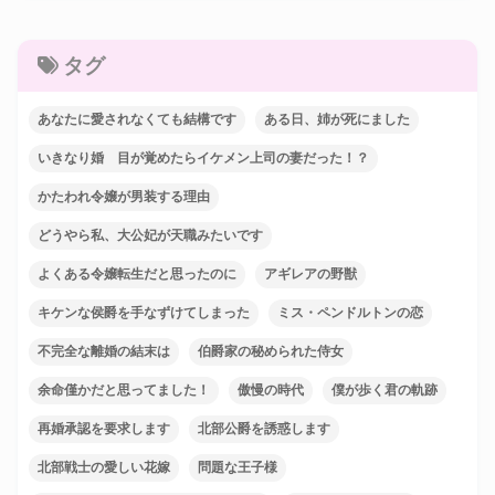
タグ
あなたに愛されなくても結構です
ある日、姉が死にました
いきなり婚 目が覚めたらイケメン上司の妻だった！？
かたわれ令嬢が男装する理由
どうやら私、大公妃が天職みたいです
よくある令嬢転生だと思ったのに
アギレアの野獣
キケンな侯爵を手なずけてしまった
ミス・ペンドルトンの恋
不完全な離婚の結末は
伯爵家の秘められた侍女
余命僅かだと思ってました！
傲慢の時代
僕が歩く君の軌跡
再婚承認を要求します
北部公爵を誘惑します
北部戦士の愛しい花嫁
問題な王子様