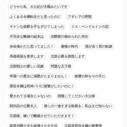
どうやら私、大公妃が天職みたいです
よくある令嬢転生だと思ったのに
アギレアの野獣
キケンな侯爵を手なずけてしまった
ミス・ペンドルトンの恋
不完全な離婚の結末は
伯爵家の秘められた侍女
余命僅かだと思ってました！
傲慢の時代
僕が歩く君の軌跡
再婚承認を要求します
北部公爵を誘惑します
北部戦士の愛しい花嫁
問題な王子様
帝国一の悪女に溺愛がとまりません！
復讐の杯をその手に
悪役令嬢は死神パパに復讐がしたいのに！
愛されてる場合じゃないの
我慢してください大公様
戦利品の公爵夫人
推しの一途すぎる執着を、私はまだ知らない
旦那様、稼いで離婚させていただきます！
暗黒伯爵な夫を破滅させる方法
正統派悪役令嬢の裏事情