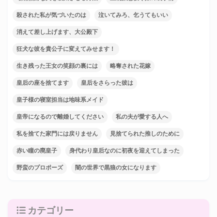
殺された私が気づいたのは
泣いてみろ、乞うてもいい
消えて差し上げます、大公殿下
狂犬な彼を貴公子に変えてみせます！
生き残った王女の笑顔の裏には
略奪された花嫁
皇后の座を捨てます
皇后をさらった彼は
皇子様の寝室担当は地味系メイド
皇帝になるので離婚してください
私の夫が愛する人へ
私を捨てた家門には戻りません
見捨てられた推しのために
赤い瞳の廃皇子
身代わり皇后なのに初夜を迎えてしまった
野蛮のプロポーズ
闇の世界で黒狼の女になります
カテゴリー