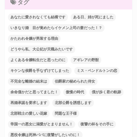
タグ
あなたに愛されなくても結構です
ある日、姉が死にました
いきなり婚 目が覚めたらイケメン上司の妻だった！？
かたわれ令嬢が男装する理由
どうやら私、大公妃が天職みたいです
よくある令嬢転生だと思ったのに
アギレアの野獣
キケンな侯爵を手なずけてしまった
ミス・ペンドルトンの恋
不完全な離婚の結末は
伯爵家の秘められた侍女
余命僅かだと思ってました！
傲慢の時代
僕が歩く君の軌跡
再婚承認を要求します
北部公爵を誘惑します
北部戦士の愛しい花嫁
問題な王子様
帝国一の悪女に溺愛がとまりません！
復讐の杯をその手に
悪役令嬢は死神パパに復讐がしたいのに！