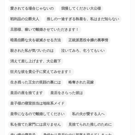
愛されてる場合じゃないの
我慢してください大公様
戦利品の公爵夫人
推しの一途すぎる執着を、私はまだ知らない
旦那様、稼いで離婚させていただきます！
暗黒伯爵な夫を破滅させる方法
正統派悪役令嬢の裏事情
殺された私が気づいたのは
泣いてみろ、乞うてもいい
消えて差し上げます、大公殿下
狂犬な彼を貴公子に変えてみせます！
生き残った王女の笑顔の裏には
略奪された花嫁
皇后の座を捨てます
皇后をさらった彼は
皇子様の寝室担当は地味系メイド
皇帝になるので離婚してください
私の夫が愛する人へ
私を捨てた家門には戻りません
見捨てられた推しのために
赤い瞳の廃皇子
身代わり皇后なのに初夜を迎えてしまった