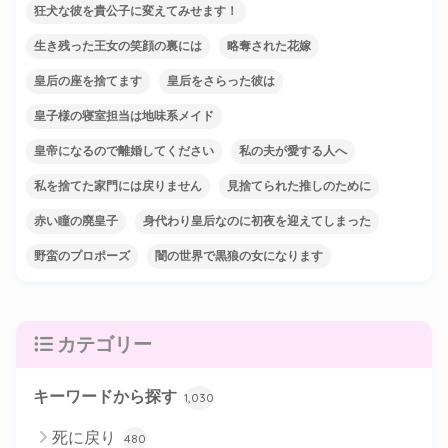
狂犬な彼を貴公子に変えてみせます！
生き残った王女の笑顔の裏には
略奪された花嫁
皇后の座を捨てます
皇后をさらった彼は
皇子様の寝室担当は地味系メイド
皇帝になるので離婚してください
私の夫が愛する人へ
私を捨てた家門には戻りません
見捨てられた推しのために
赤い瞳の廃皇子
身代わり皇后なのに初夜を迎えてしまった
野蛮のプロポーズ
闇の世界で黒狼の女になります
カテゴリー
キーワードから探す
1,030
死に戻り
480