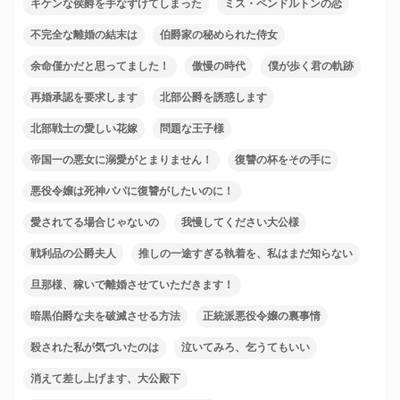
キケンな侯爵を手なずけてしまった
ミス・ペンドルトンの恋
不完全な離婚の結末は
伯爵家の秘められた侍女
余命僅かだと思ってました！
傲慢の時代
僕が歩く君の軌跡
再婚承認を要求します
北部公爵を誘惑します
北部戦士の愛しい花嫁
問題な王子様
帝国一の悪女に溺愛がとまりません！
復讐の杯をその手に
悪役令嬢は死神パパに復讐がしたいのに！
愛されてる場合じゃないの
我慢してください大公様
戦利品の公爵夫人
推しの一途すぎる執着を、私はまだ知らない
旦那様、稼いで離婚させていただきます！
暗黒伯爵な夫を破滅させる方法
正統派悪役令嬢の裏事情
殺された私が気づいたのは
泣いてみろ、乞うてもいい
消えて差し上げます、大公殿下