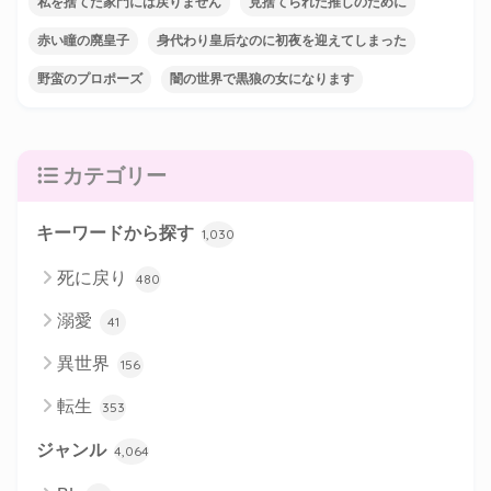
私を捨てた家門には戻りません
見捨てられた推しのために
赤い瞳の廃皇子
身代わり皇后なのに初夜を迎えてしまった
野蛮のプロポーズ
闇の世界で黒狼の女になります
カテゴリー
キーワードから探す
1,030
死に戻り
480
溺愛
41
異世界
156
転生
353
ジャンル
4,064