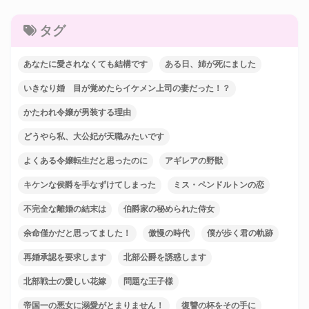
タグ
あなたに愛されなくても結構です
ある日、姉が死にました
いきなり婚 目が覚めたらイケメン上司の妻だった！？
かたわれ令嬢が男装する理由
どうやら私、大公妃が天職みたいです
よくある令嬢転生だと思ったのに
アギレアの野獣
キケンな侯爵を手なずけてしまった
ミス・ペンドルトンの恋
不完全な離婚の結末は
伯爵家の秘められた侍女
余命僅かだと思ってました！
傲慢の時代
僕が歩く君の軌跡
再婚承認を要求します
北部公爵を誘惑します
北部戦士の愛しい花嫁
問題な王子様
帝国一の悪女に溺愛がとまりません！
復讐の杯をその手に