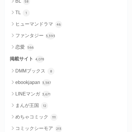
BL
58
TL
1
ヒューマンドラマ
46
ファンタジー
3,393
恋愛
566
掲載サイト
4,078
DMMブックス
8
ebookjapan
3,387
LINEマンガ
3,671
まんが王国
12
めちゃコミック
111
コミックシーモア
213