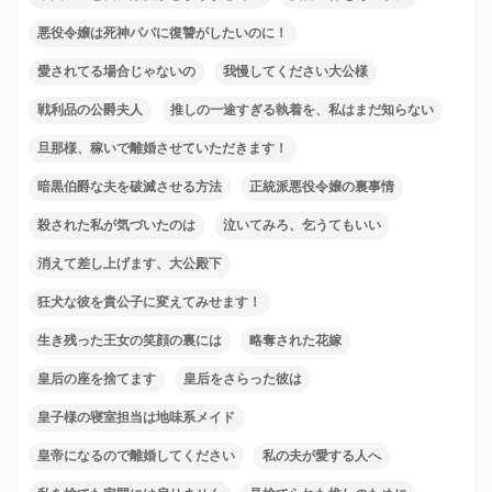
悪役令嬢は死神パパに復讐がしたいのに！
愛されてる場合じゃないの
我慢してください大公様
戦利品の公爵夫人
推しの一途すぎる執着を、私はまだ知らない
旦那様、稼いで離婚させていただきます！
暗黒伯爵な夫を破滅させる方法
正統派悪役令嬢の裏事情
殺された私が気づいたのは
泣いてみろ、乞うてもいい
消えて差し上げます、大公殿下
狂犬な彼を貴公子に変えてみせます！
生き残った王女の笑顔の裏には
略奪された花嫁
皇后の座を捨てます
皇后をさらった彼は
皇子様の寝室担当は地味系メイド
皇帝になるので離婚してください
私の夫が愛する人へ