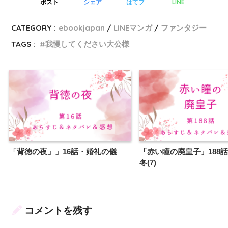
LINE
ポスト
シェア
はてブ
CATEGORY :
ebookjapan
LINEマンガ
ファンタジー
TAGS :
我慢してください大公様
「背徳の夜」」16話・婚礼の儀
「赤い瞳の廃皇子」188
冬(7)
コメントを残す