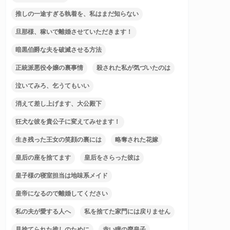
推しの一途すぎる執着を、私はまだ知らない
旦那様、稼いで離婚させていただきます！
暗黒伯爵な夫を破滅させる方法
正統派悪役令嬢の裏事情
殺された私が気づいたのは
泣いてみろ、乞うてもいい
消えて差し上げます、大公殿下
狂犬な彼を貴公子に変えてみせます！
生き残った王女の笑顔の裏には
略奪された花嫁
皇后の座を捨てます
皇后をさらった彼は
皇子様の寝室担当は地味系メイド
皇帝になるので離婚してください
私の夫が愛する人へ
私を捨てた家門には戻りません
見捨てられた推しのために
赤い瞳の廃皇子