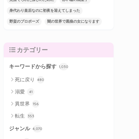
身代わり皇后なのに初夜を迎えてしまった
野蛮のプロポーズ
闇の世界で黒狼の女になります
カテゴリー
キーワードから探す
1,030
死に戻り
480
溺愛
41
異世界
156
転生
353
ジャンル
4,070