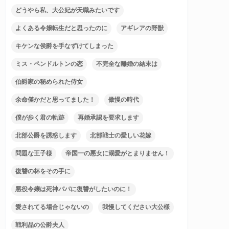
どうやら私、大公妃が天職みたいです
よくある令嬢転生だと思ったのに
アギレアの野獣
キケンな侯爵を手なずけてしまった
ミス・ペンドルトンの恋
不完全な離婚の結末は
伯爵家の秘められた侍女
余命僅かだと思ってました！
傲慢の時代
僕が歩く君の軌跡
再婚承認を要求します
北部公爵を誘惑します
北部戦士の愛しい花嫁
問題な王子様
帝国一の悪女に溺愛がとまりません！
復讐の杯をその手に
悪役令嬢は死神パパに復讐がしたいのに！
愛されてる場合じゃないの
我慢してください大公様
戦利品の公爵夫人