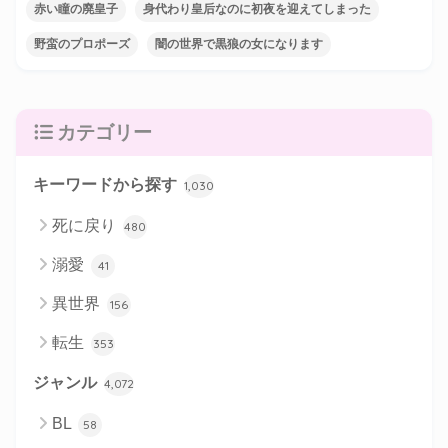
赤い瞳の廃皇子
身代わり皇后なのに初夜を迎えてしまった
野蛮のプロポーズ
闇の世界で黒狼の女になります
カテゴリー
キーワードから探す
1,030
死に戻り
480
溺愛
41
異世界
156
転生
353
ジャンル
4,072
BL
58