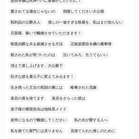
悪役令嬢は死神パパに復讐がしたいのに！
愛されてる場合じゃないの
我慢してください大公様
戦利品の公爵夫人
推しの一途すぎる執着を、私はまだ知らない
旦那様、稼いで離婚させていただきます！
暗黒伯爵な夫を破滅させる方法
正統派悪役令嬢の裏事情
殺された私が気づいたのは
泣いてみろ、乞うてもいい
消えて差し上げます、大公殿下
狂犬な彼を貴公子に変えてみせます！
生き残った王女の笑顔の裏には
略奪された花嫁
皇后の座を捨てます
皇后をさらった彼は
皇子様の寝室担当は地味系メイド
皇帝になるので離婚してください
私の夫が愛する人へ
私を捨てた家門には戻りません
見捨てられた推しのために