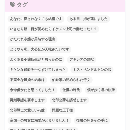
タグ
あなたに愛されなくても結構です
ある日、姉が死にました
いきなり婚 目が覚めたらイケメン上司の妻だった！？
かたわれ令嬢が男装する理由
どうやら私、大公妃が天職みたいです
よくある令嬢転生だと思ったのに
アギレアの野獣
キケンな侯爵を手なずけてしまった
ミス・ペンドルトンの恋
不完全な離婚の結末は
伯爵家の秘められた侍女
余命僅かだと思ってました！
傲慢の時代
僕が歩く君の軌跡
再婚承認を要求します
北部公爵を誘惑します
北部戦士の愛しい花嫁
問題な王子様
帝国一の悪女に溺愛がとまりません！
復讐の杯をその手に