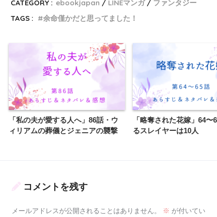
CATEGORY :
ebookjapan
LINEマンガ
ファンタジー
TAGS :
余命僅かだと思ってました！
「私の夫が愛する人へ」86話・ウ
「略奪された花嫁」64〜6
ィリアムの葬儀とジェニアの襲撃
るスレイヤーは10人
コメントを残す
メールアドレスが公開されることはありません。
※
が付いてい