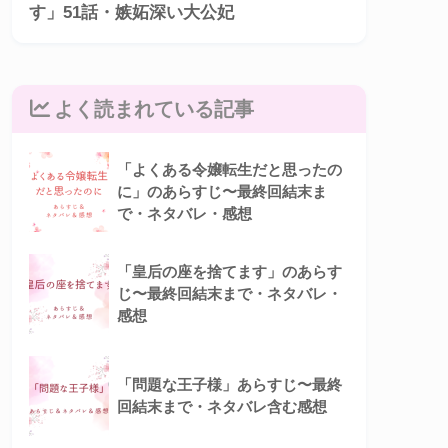
す」51話・嫉妬深い大公妃
よく読まれている記事
「よくある令嬢転生だと思ったの
に」のあらすじ〜最終回結末ま
で・ネタバレ・感想
「皇后の座を捨てます」のあらす
じ〜最終回結末まで・ネタバレ・
感想
「問題な王子様」あらすじ〜最終
回結末まで・ネタバレ含む感想