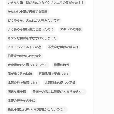
いきなり婚 目が覚めたらイケメン上司の妻だった！？
かたわれ令嬢が男装する理由
どうやら私、大公妃が天職みたいです
よくある令嬢転生だと思ったのに
アギレアの野獣
キケンな侯爵を手なずけてしまった
ミス・ペンドルトンの恋
不完全な離婚の結末は
伯爵家の秘められた侍女
余命僅かだと思ってました！
傲慢の時代
僕が歩く君の軌跡
再婚承認を要求します
北部公爵を誘惑します
北部戦士の愛しい花嫁
問題な王子様
帝国一の悪女に溺愛がとまりません！
復讐の杯をその手に
悪役令嬢は死神パパに復讐がしたいのに！