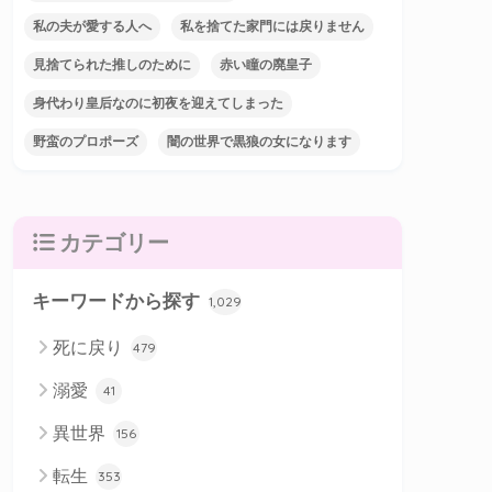
私の夫が愛する人へ
私を捨てた家門には戻りません
見捨てられた推しのために
赤い瞳の廃皇子
身代わり皇后なのに初夜を迎えてしまった
野蛮のプロポーズ
闇の世界で黒狼の女になります
カテゴリー
キーワードから探す
1,029
死に戻り
479
溺愛
41
異世界
156
転生
353