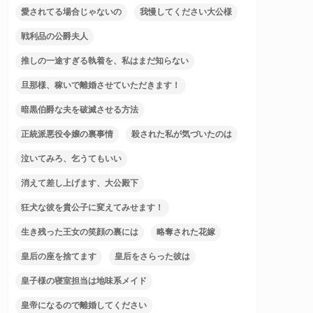
愛されてる場合じゃないの
我慢してください大公様
戦利品の公爵夫人
推しの一途すぎる執着を、私はまだ知らない
旦那様、稼いで離婚させていただきます！
暗黒伯爵な夫を破滅させる方法
正統派悪役令嬢の裏事情
殺された私が気づいたのは
泣いてみろ、乞うてもいい
消えて差し上げます、大公殿下
狂犬な彼を貴公子に変えてみせます！
生き残った王女の笑顔の裏には
略奪された花嫁
皇后の座を捨てます
皇后をさらった彼は
皇子様の寝室担当は地味系メイド
皇帝になるので離婚してください