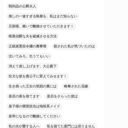
戦利品の公爵夫人
推しの一途すぎる執着を、私はまだ知らない
旦那様、稼いで離婚させていただきます！
暗黒伯爵な夫を破滅させる方法
正統派悪役令嬢の裏事情
殺された私が気づいたのは
泣いてみろ、乞うてもいい
消えて差し上げます、大公殿下
狂犬な彼を貴公子に変えてみせます！
生き残った王女の笑顔の裏には
略奪された花嫁
皇后の座を捨てます
皇后をさらった彼は
皇子様の寝室担当は地味系メイド
皇帝になるので離婚してください
私の夫が愛する人へ
私を捨てた家門には戻りません