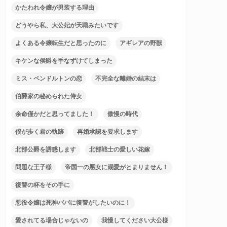
かたわれ令嬢が男装する理由
どうやら私、大公妃が天職みたいです
よくある令嬢転生だと思ったのに
アギレアの野獣
キケンな侯爵を手なずけてしまった
ミス・ペンドルトンの恋
不完全な離婚の結末は
伯爵家の秘められた侍女
余命僅かだと思ってました！
傲慢の時代
僕が歩く君の軌跡
再婚承認を要求します
北部公爵を誘惑します
北部戦士の愛しい花嫁
問題な王子様
帝国一の悪女に溺愛がとまりません！
復讐の杯をその手に
悪役令嬢は死神パパに復讐がしたいのに！
愛されてる場合じゃないの
我慢してください大公様