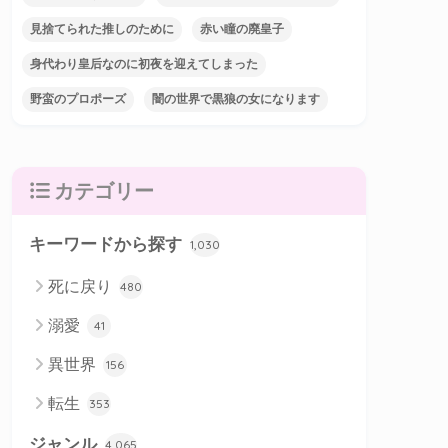
見捨てられた推しのために
赤い瞳の廃皇子
身代わり皇后なのに初夜を迎えてしまった
野蛮のプロポーズ
闇の世界で黒狼の女になります
カテゴリー
キーワードから探す
1,030
死に戻り
480
溺愛
41
異世界
156
転生
353
ジャンル
4,065