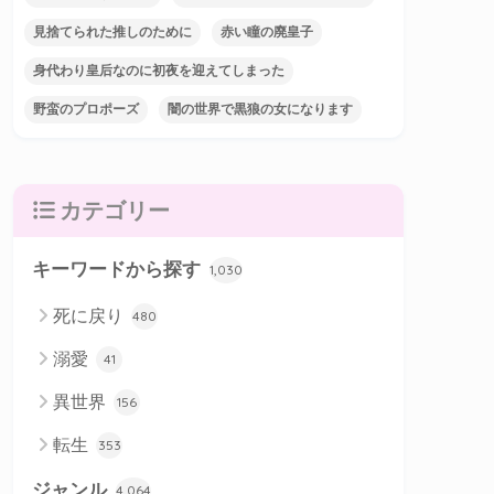
見捨てられた推しのために
赤い瞳の廃皇子
身代わり皇后なのに初夜を迎えてしまった
野蛮のプロポーズ
闇の世界で黒狼の女になります
カテゴリー
キーワードから探す
1,030
死に戻り
480
溺愛
41
異世界
156
転生
353
ジャンル
4,064