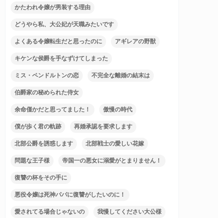
かたわれ令嬢が男装する理由
どうやら私、大公妃が天職みたいです
よくある令嬢転生だと思ったのに
アギレアの野獣
キケンな侯爵を手なずけてしまった
ミス・ペンドルトンの恋
不完全な離婚の結末は
伯爵家の秘められた侍女
余命僅かだと思ってました！
傲慢の時代
僕が歩く君の軌跡
再婚承認を要求します
北部公爵を誘惑します
北部戦士の愛しい花嫁
問題な王子様
帝国一の悪女に溺愛がとまりません！
復讐の杯をその手に
悪役令嬢は死神パパに復讐がしたいのに！
愛されてる場合じゃないの
我慢してください大公様