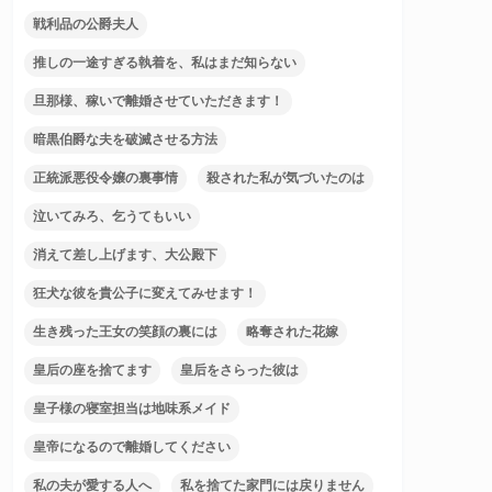
戦利品の公爵夫人
推しの一途すぎる執着を、私はまだ知らない
旦那様、稼いで離婚させていただきます！
暗黒伯爵な夫を破滅させる方法
正統派悪役令嬢の裏事情
殺された私が気づいたのは
泣いてみろ、乞うてもいい
消えて差し上げます、大公殿下
狂犬な彼を貴公子に変えてみせます！
生き残った王女の笑顔の裏には
略奪された花嫁
皇后の座を捨てます
皇后をさらった彼は
皇子様の寝室担当は地味系メイド
皇帝になるので離婚してください
私の夫が愛する人へ
私を捨てた家門には戻りません