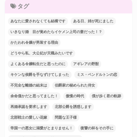
タグ
あなたに愛されなくても結構です
ある日、姉が死にました
いきなり婚 目が覚めたらイケメン上司の妻だった！？
かたわれ令嬢が男装する理由
どうやら私、大公妃が天職みたいです
よくある令嬢転生だと思ったのに
アギレアの野獣
キケンな侯爵を手なずけてしまった
ミス・ペンドルトンの恋
不完全な離婚の結末は
伯爵家の秘められた侍女
余命僅かだと思ってました！
傲慢の時代
僕が歩く君の軌跡
再婚承認を要求します
北部公爵を誘惑します
北部戦士の愛しい花嫁
問題な王子様
帝国一の悪女に溺愛がとまりません！
復讐の杯をその手に