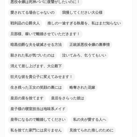
悪役令嬢は死神パパに復讐がしたいのに！
愛されてる場合じゃないの
我慢してください大公様
戦利品の公爵夫人
推しの一途すぎる執着を、私はまだ知らない
旦那様、稼いで離婚させていただきます！
暗黒伯爵な夫を破滅させる方法
正統派悪役令嬢の裏事情
殺された私が気づいたのは
泣いてみろ、乞うてもいい
消えて差し上げます、大公殿下
狂犬な彼を貴公子に変えてみせます！
生き残った王女の笑顔の裏には
略奪された花嫁
皇后の座を捨てます
皇后をさらった彼は
皇子様の寝室担当は地味系メイド
皇帝になるので離婚してください
私の夫が愛する人へ
私を捨てた家門には戻りません
見捨てられた推しのために