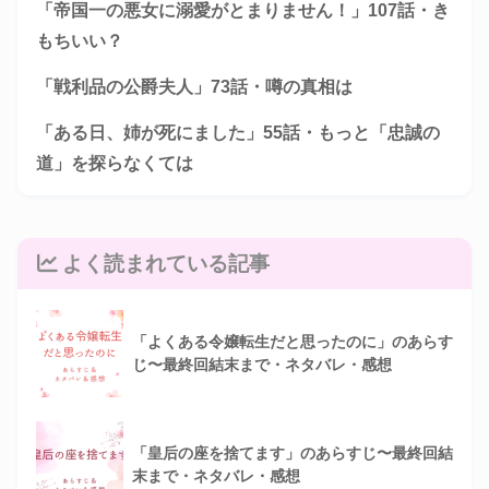
「帝国一の悪女に溺愛がとまりません！」107話・き
もちいい？
「戦利品の公爵夫人」73話・噂の真相は
「ある日、姉が死にました」55話・もっと「忠誠の
道」を探らなくては
よく読まれている記事
「よくある令嬢転生だと思ったのに」のあらす
じ〜最終回結末まで・ネタバレ・感想
「皇后の座を捨てます」のあらすじ〜最終回結
末まで・ネタバレ・感想