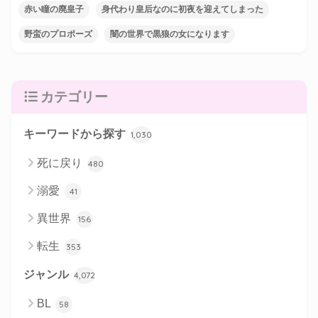
赤い瞳の廃皇子
身代わり皇后なのに初夜を迎えてしまった
野蛮のプロポーズ
闇の世界で黒狼の女になります
カテゴリー
キーワードから探す
1,030
死に戻り
480
溺愛
41
異世界
156
転生
353
ジャンル
4,072
BL
58