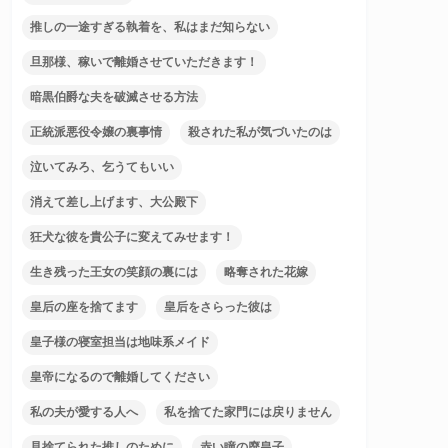
推しの一途すぎる執着を、私はまだ知らない
旦那様、稼いで離婚させていただきます！
暗黒伯爵な夫を破滅させる方法
正統派悪役令嬢の裏事情
殺された私が気づいたのは
泣いてみろ、乞うてもいい
消えて差し上げます、大公殿下
狂犬な彼を貴公子に変えてみせます！
生き残った王女の笑顔の裏には
略奪された花嫁
皇后の座を捨てます
皇后をさらった彼は
皇子様の寝室担当は地味系メイド
皇帝になるので離婚してください
私の夫が愛する人へ
私を捨てた家門には戻りません
見捨てられた推しのために
赤い瞳の廃皇子