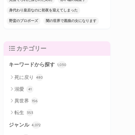
身代わり皇后なのに初夜を迎えてしまった
野蛮のプロポーズ
闇の世界で黒狼の女になります
カテゴリー
キーワードから探す
1,030
死に戻り
480
溺愛
41
異世界
156
転生
353
ジャンル
4,072