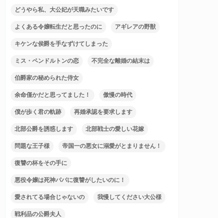
どうやら私、大公妃が天職みたいです
よくある令嬢転生だと思ったのに
アギレアの野獣
キケンな侯爵を手なずけてしまった
ミス・ペンドルトンの恋
不完全な離婚の結末は
伯爵家の秘められた侍女
余命僅かだと思ってました！
傲慢の時代
僕が歩く君の軌跡
再婚承認を要求します
北部公爵を誘惑します
北部戦士の愛しい花嫁
問題な王子様
帝国一の悪女に溺愛がとまりません！
復讐の杯をその手に
悪役令嬢は死神パパに復讐がしたいのに！
愛されてる場合じゃないの
我慢してください大公様
戦利品の公爵夫人