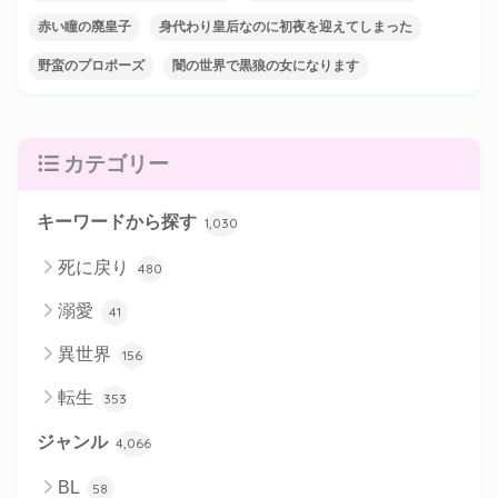
赤い瞳の廃皇子
身代わり皇后なのに初夜を迎えてしまった
野蛮のプロポーズ
闇の世界で黒狼の女になります
カテゴリー
キーワードから探す
1,030
死に戻り
480
溺愛
41
異世界
156
転生
353
ジャンル
4,066
BL
58