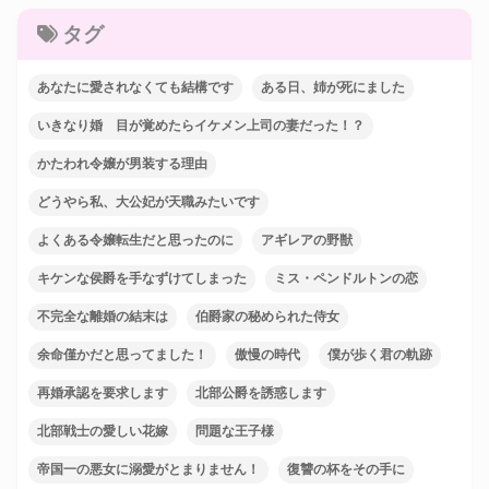
タグ
あなたに愛されなくても結構です
ある日、姉が死にました
いきなり婚 目が覚めたらイケメン上司の妻だった！？
かたわれ令嬢が男装する理由
どうやら私、大公妃が天職みたいです
よくある令嬢転生だと思ったのに
アギレアの野獣
キケンな侯爵を手なずけてしまった
ミス・ペンドルトンの恋
不完全な離婚の結末は
伯爵家の秘められた侍女
余命僅かだと思ってました！
傲慢の時代
僕が歩く君の軌跡
再婚承認を要求します
北部公爵を誘惑します
北部戦士の愛しい花嫁
問題な王子様
帝国一の悪女に溺愛がとまりません！
復讐の杯をその手に