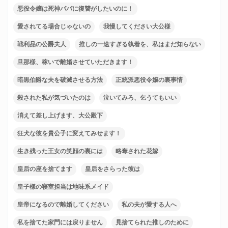
悪役令嬢は死神パパに復讐がしたいのに！
愛されてる場合じゃないの
我慢してください大公様
戦利品の公爵夫人
推しの一途すぎる執着を、私はまだ知らない
旦那様、稼いで離婚させていただきます！
暗黒伯爵な夫を破滅させる方法
正統派悪役令嬢の裏事情
殺された私が気づいたのは
泣いてみろ、乞うてもいい
消えて差し上げます、大公殿下
狂犬な彼を貴公子に変えてみせます！
生き残った王女の笑顔の裏には
略奪された花嫁
皇后の座を捨てます
皇后をさらった彼は
皇子様の寝室担当は地味系メイド
皇帝になるので離婚してください
私の夫が愛する人へ
私を捨てた家門には戻りません
見捨てられた推しのために