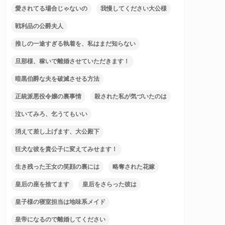
愛されてる場合じゃないの
我慢してください大公様
戦利品の公爵夫人
推しの一途すぎる執着を、私はまだ知らない
旦那様、稼いで離婚させていただきます！
暗黒伯爵な夫を破滅させる方法
正統派悪役令嬢の裏事情
殺された私が気づいたのは
泣いてみろ、乞うてもいい
消えて差し上げます、大公殿下
狂犬な彼を貴公子に変えてみせます！
生き残った王女の笑顔の裏には
略奪された花嫁
皇后の座を捨てます
皇后をさらった彼は
皇子様の寝室担当は地味系メイド
皇帝になるので離婚してください