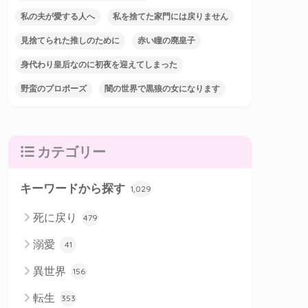
私の夫が愛する人へ
私を捨てた家門には戻りません
見捨てられた推しのために
赤い瞳の廃皇子
身代わり皇后なのに初夜を迎えてしまった
野蛮のプロポーズ
闇の世界で黒狼の女になります
カテゴリー
キーワードから探す
1,029
死に戻り
479
溺愛
41
異世界
156
転生
353