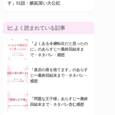
す」51話・嫉妬深い大公妃
よく読まれている記事
「よくある令嬢転生だと思ったの
に」のあらすじ〜最終回結末ま
で・ネタバレ・感想
「皇后の座を捨てます」のあらす
じ〜最終回結末まで・ネタバレ・
感想
「問題な王子様」あらすじ〜最終
回結末まで・ネタバレ含む感想