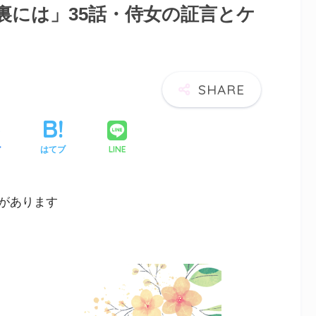
裏には」35話・侍女の証言とケ
LINE
ア
はてブ
があります