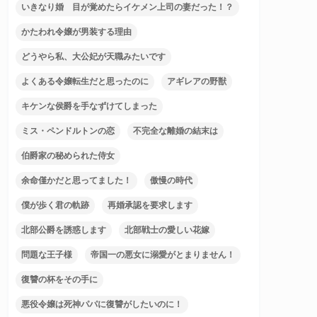
いきなり婚 目が覚めたらイケメン上司の妻だった！？
かたわれ令嬢が男装する理由
どうやら私、大公妃が天職みたいです
よくある令嬢転生だと思ったのに
アギレアの野獣
キケンな侯爵を手なずけてしまった
ミス・ペンドルトンの恋
不完全な離婚の結末は
伯爵家の秘められた侍女
余命僅かだと思ってました！
傲慢の時代
僕が歩く君の軌跡
再婚承認を要求します
北部公爵を誘惑します
北部戦士の愛しい花嫁
問題な王子様
帝国一の悪女に溺愛がとまりません！
復讐の杯をその手に
悪役令嬢は死神パパに復讐がしたいのに！