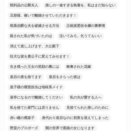
戦利品の公爵夫人
推しの一途すぎる執着を、私はまだ知らない
旦那様、稼いで離婚させていただきます！
暗黒伯爵な夫を破滅させる方法
正統派悪役令嬢の裏事情
殺された私が気づいたのは
泣いてみろ、乞うてもいい
消えて差し上げます、大公殿下
狂犬な彼を貴公子に変えてみせます！
生き残った王女の笑顔の裏には
略奪された花嫁
皇后の座を捨てます
皇后をさらった彼は
皇子様の寝室担当は地味系メイド
皇帝になるので離婚してください
私の夫が愛する人へ
私を捨てた家門には戻りません
見捨てられた推しのために
赤い瞳の廃皇子
身代わり皇后なのに初夜を迎えてしまった
野蛮のプロポーズ
闇の世界で黒狼の女になります