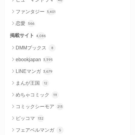
ファンタジー
3,401
恋愛
566
掲載サイト
4,086
DMMブックス
8
ebookjapan
3,395
LINEマンガ
3,679
まんが王国
12
めちゃコミック
111
コミックシーモア
213
ピッコマ
132
フェアベルマンガ
5