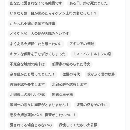
あなたに愛されなくても結構です
ある日、姉が死にました
いきなり婚 目が覚めたらイケメン上司の妻だった！？
かたわれ令嬢が男装する理由
どうやら私、大公妃が天職みたいです
よくある令嬢転生だと思ったのに
アギレアの野獣
キケンな侯爵を手なずけてしまった
ミス・ペンドルトンの恋
不完全な離婚の結末は
伯爵家の秘められた侍女
余命僅かだと思ってました！
傲慢の時代
僕が歩く君の軌跡
再婚承認を要求します
北部公爵を誘惑します
北部戦士の愛しい花嫁
問題な王子様
帝国一の悪女に溺愛がとまりません！
復讐の杯をその手に
悪役令嬢は死神パパに復讐がしたいのに！
愛されてる場合じゃないの
我慢してください大公様