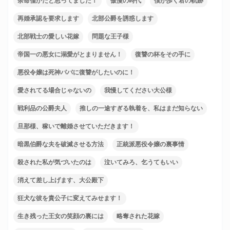
余命僅かだと思ってました！
傲慢の時代
僕が歩く君の軌跡
再婚承認を要求します
北部公爵を誘惑します
北部戦士の愛しい花嫁
問題な王子様
帝国一の悪女に溺愛がとまりません！
復讐の杯をその手に
悪役令嬢は死神パパに復讐がしたいのに！
愛されてる場合じゃないの
我慢してください大公様
戦利品の公爵夫人
推しの一途すぎる執着を、私はまだ知らない
旦那様、稼いで離婚させていただきます！
暗黒伯爵な夫を破滅させる方法
正統派悪役令嬢の裏事情
殺された私が気づいたのは
泣いてみろ、乞うてもいい
消えて差し上げます、大公殿下
狂犬な彼を貴公子に変えてみせます！
生き残った王女の笑顔の裏には
略奪された花嫁