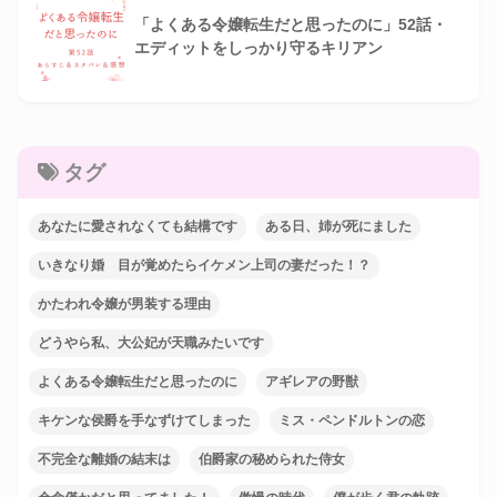
「よくある令嬢転生だと思ったのに」52話・
エディットをしっかり守るキリアン
タグ
あなたに愛されなくても結構です
ある日、姉が死にました
いきなり婚 目が覚めたらイケメン上司の妻だった！？
かたわれ令嬢が男装する理由
どうやら私、大公妃が天職みたいです
よくある令嬢転生だと思ったのに
アギレアの野獣
キケンな侯爵を手なずけてしまった
ミス・ペンドルトンの恋
不完全な離婚の結末は
伯爵家の秘められた侍女