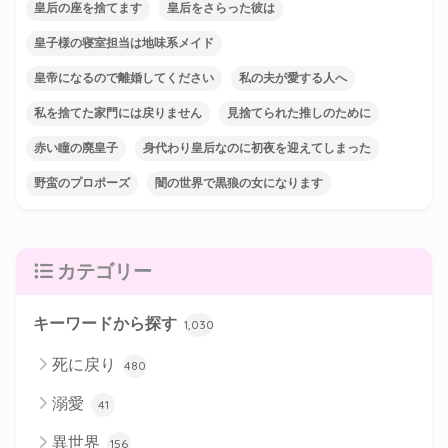
皇后の座を捨てます
皇后をさらった彼は
皇子様の寝室担当は地味系メイド
皇帝になるので離婚してください
私の夫が愛する人へ
私を捨てた家門には戻りません
見捨てられた推しのために
赤い瞳の廃皇子
身代わり皇后なのに初夜を迎えてしまった
野蛮のプロポーズ
闇の世界で黒狼の女になります
カテゴリー
キーワードから探す
1,030
死に戻り
480
溺愛
41
異世界
156