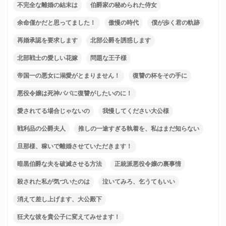
不完全な離婚の結末は
伯爵家の秘められた侍女
余命僅かだと思ってました！
傲慢の時代
僕が歩く君の軌跡
再婚承認を要求します
北部公爵を誘惑します
北部戦士の愛しい花嫁
問題な王子様
帝国一の悪女に溺愛がとまりません！
復讐の杯をその手に
悪役令嬢は死神パパに復讐がしたいのに！
愛されてる場合じゃないの
我慢してください大公様
戦利品の公爵夫人
推しの一途すぎる執着を、私はまだ知らない
旦那様、稼いで離婚させていただきます！
暗黒伯爵な夫を破滅させる方法
正統派悪役令嬢の裏事情
殺された私が気づいたのは
泣いてみろ、乞うてもいい
消えて差し上げます、大公殿下
狂犬な彼を貴公子に変えてみせます！