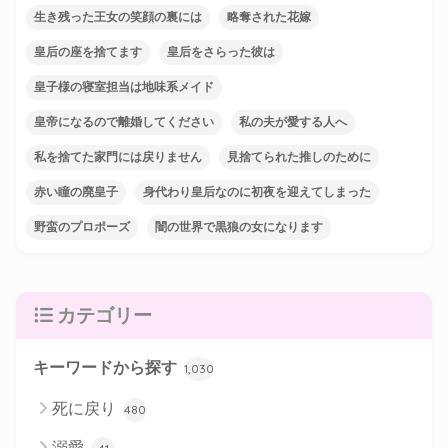
生き残った王女の笑顔の裏には
略奪された花嫁
皇后の座を捨てます
皇后をさらった彼は
皇子様の寝室担当は地味系メイド
皇帝になるので離婚してください
私の夫が愛する人へ
私を捨てた家門には戻りません
見捨てられた推しのために
赤い瞳の廃皇子
身代わり皇后なのに初夜を迎えてしまった
野蛮のプロポーズ
闇の世界で黒狼の女になります
カテゴリー
キーワードから探す
1,030
死に戻り
480
溺愛