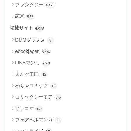
ファンタジー
3,393
恋愛
566
掲載サイト
4,078
DMMブックス
8
ebookjapan
3,387
LINEマンガ
3,671
まんが王国
12
めちゃコミック
111
コミックシーモア
213
ピッコマ
132
フェアベルマンガ
5