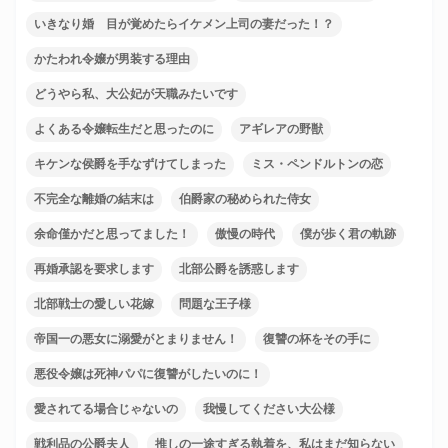
いきなり婚 目が覚めたらイケメン上司の妻だった！？
かたわれ令嬢が男装する理由
どうやら私、大公妃が天職みたいです
よくある令嬢転生だと思ったのに
アギレアの野獣
キケンな侯爵を手なずけてしまった
ミス・ペンドルトンの恋
不完全な離婚の結末は
伯爵家の秘められた侍女
余命僅かだと思ってました！
傲慢の時代
僕が歩く君の軌跡
再婚承認を要求します
北部公爵を誘惑します
北部戦士の愛しい花嫁
問題な王子様
帝国一の悪女に溺愛がとまりません！
復讐の杯をその手に
悪役令嬢は死神パパに復讐がしたいのに！
愛されてる場合じゃないの
我慢してください大公様
戦利品の公爵夫人
推しの一途すぎる執着を、私はまだ知らない