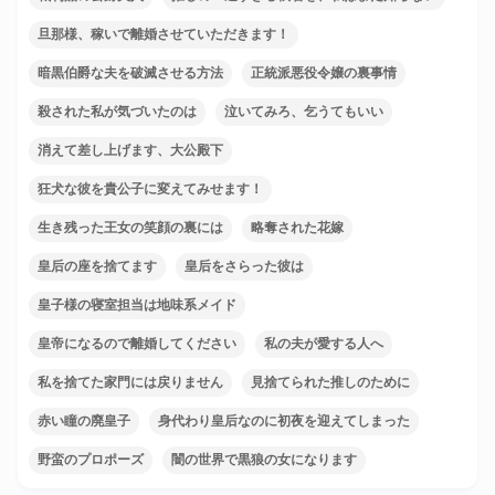
旦那様、稼いで離婚させていただきます！
暗黒伯爵な夫を破滅させる方法
正統派悪役令嬢の裏事情
殺された私が気づいたのは
泣いてみろ、乞うてもいい
消えて差し上げます、大公殿下
狂犬な彼を貴公子に変えてみせます！
生き残った王女の笑顔の裏には
略奪された花嫁
皇后の座を捨てます
皇后をさらった彼は
皇子様の寝室担当は地味系メイド
皇帝になるので離婚してください
私の夫が愛する人へ
私を捨てた家門には戻りません
見捨てられた推しのために
赤い瞳の廃皇子
身代わり皇后なのに初夜を迎えてしまった
野蛮のプロポーズ
闇の世界で黒狼の女になります