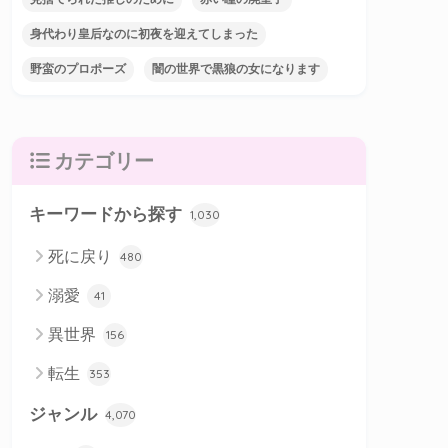
身代わり皇后なのに初夜を迎えてしまった
野蛮のプロポーズ
闇の世界で黒狼の女になります
カテゴリー
キーワードから探す
1,030
死に戻り
480
溺愛
41
異世界
156
転生
353
ジャンル
4,070