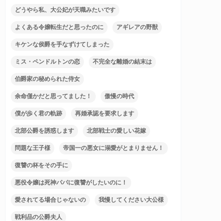
どうやら私、大公妃が天職みたいです
よくある令嬢転生だと思ったのに
アギレアの野獣
キケンな侯爵を手なずけてしまった
ミス・ペンドルトンの恋
不完全な離婚の結末は
伯爵家の秘められた侍女
余命僅かだと思ってました！
傲慢の時代
僕が歩く君の軌跡
再婚承認を要求します
北部公爵を誘惑します
北部戦士の愛しい花嫁
問題な王子様
帝国一の悪女に溺愛がとまりません！
復讐の杯をその手に
悪役令嬢は死神パパに復讐がしたいのに！
愛されてる場合じゃないの
我慢してください大公様
戦利品の公爵夫人