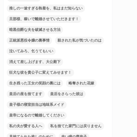
推しの一途すぎる執着を、私はまだ知らない
旦那様、稼いで離婚させていただきます！
暗黒伯爵な夫を破滅させる方法
正統派悪役令嬢の裏事情
殺された私が気づいたのは
泣いてみろ、乞うてもいい
消えて差し上げます、大公殿下
狂犬な彼を貴公子に変えてみせます！
生き残った王女の笑顔の裏には
略奪された花嫁
皇后の座を捨てます
皇后をさらった彼は
皇子様の寝室担当は地味系メイド
皇帝になるので離婚してください
私の夫が愛する人へ
私を捨てた家門には戻りません
見捨てられた推しのために
赤い瞳の廃皇子