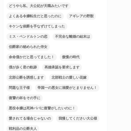
どうやら私、大公妃が天職みたいです
よくある令嬢転生だと思ったのに
アギレアの野獣
キケンな侯爵を手なずけてしまった
ミス・ペンドルトンの恋
不完全な離婚の結末は
伯爵家の秘められた侍女
余命僅かだと思ってました！
傲慢の時代
僕が歩く君の軌跡
再婚承認を要求します
北部公爵を誘惑します
北部戦士の愛しい花嫁
問題な王子様
帝国一の悪女に溺愛がとまりません！
復讐の杯をその手に
悪役令嬢は死神パパに復讐がしたいのに！
愛されてる場合じゃないの
我慢してください大公様
戦利品の公爵夫人