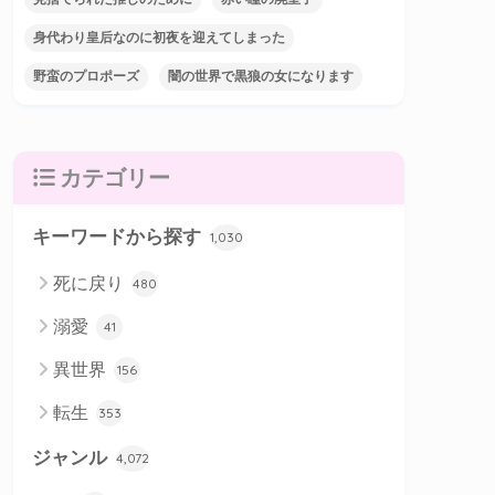
身代わり皇后なのに初夜を迎えてしまった
野蛮のプロポーズ
闇の世界で黒狼の女になります
カテゴリー
キーワードから探す
1,030
死に戻り
480
溺愛
41
異世界
156
転生
353
ジャンル
4,072