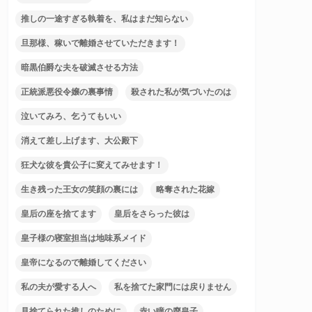
推しの一途すぎる執着を、私はまだ知らない
旦那様、稼いで離婚させていただきます！
暗黒伯爵な夫を破滅させる方法
正統派悪役令嬢の裏事情
殺された私が気づいたのは
泣いてみろ、乞うてもいい
消えて差し上げます、大公殿下
狂犬な彼を貴公子に変えてみせます！
生き残った王女の笑顔の裏には
略奪された花嫁
皇后の座を捨てます
皇后をさらった彼は
皇子様の寝室担当は地味系メイド
皇帝になるので離婚してください
私の夫が愛する人へ
私を捨てた家門には戻りません
見捨てられた推しのために
赤い瞳の廃皇子