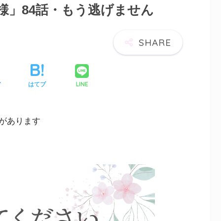
様」84話・もう逃げません
LINE
ア
はてブ
があります