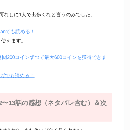
可なしに1人で出歩くなと言うのみでした。
panでも読める！
も使えます。
月間200コインずつで最大600コインを獲得できま
ンガでも読める！
2〜13話の感想（ネタバレ含む）＆次