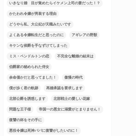
いきなり婚 目が覚めたらイケメン上司の妻だった！？
かたわれ令嬢が男装する理由
どうやら私、大公妃が天職みたいです
よくある令嬢転生だと思ったのに
アギレアの野獣
キケンな侯爵を手なずけてしまった
ミス・ペンドルトンの恋
不完全な離婚の結末は
伯爵家の秘められた侍女
余命僅かだと思ってました！
傲慢の時代
僕が歩く君の軌跡
再婚承認を要求します
北部公爵を誘惑します
北部戦士の愛しい花嫁
問題な王子様
帝国一の悪女に溺愛がとまりません！
復讐の杯をその手に
悪役令嬢は死神パパに復讐がしたいのに！