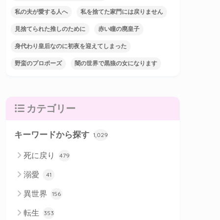
私の夫が愛する人へ
私を捨てた家門には戻りません
見捨てられた推しのために
赤い瞳の廃皇子
身代わり皇后なのに初夜を迎えてしまった
野蛮のプロポーズ
闇の世界で黒狼の女になります
カテゴリー
キーワードから探す
1,029
死に戻り
479
溺愛
41
異世界
156
転生
353