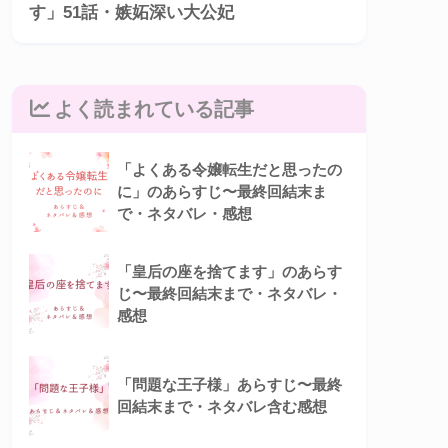
す」51話・嫉妬深い大公妃
よく読まれている記事
「よくある令嬢転生だと思ったの
に」のあらすじ〜最終回結末ま
で・ネタバレ・感想
「皇后の座を捨てます」のあらす
じ〜最終回結末まで・ネタバレ・
感想
「問題な王子様」あらすじ〜最終
回結末まで・ネタバレ含む感想