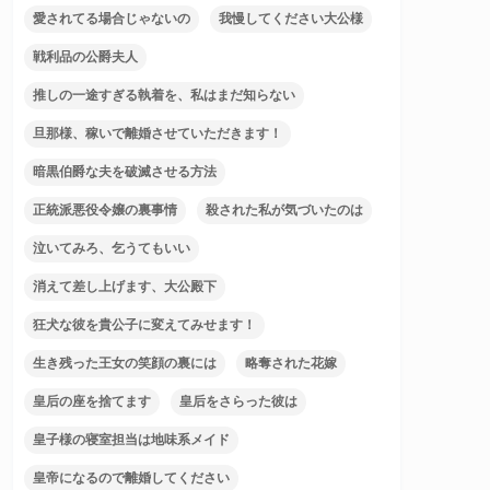
愛されてる場合じゃないの
我慢してください大公様
戦利品の公爵夫人
推しの一途すぎる執着を、私はまだ知らない
旦那様、稼いで離婚させていただきます！
暗黒伯爵な夫を破滅させる方法
正統派悪役令嬢の裏事情
殺された私が気づいたのは
泣いてみろ、乞うてもいい
消えて差し上げます、大公殿下
狂犬な彼を貴公子に変えてみせます！
生き残った王女の笑顔の裏には
略奪された花嫁
皇后の座を捨てます
皇后をさらった彼は
皇子様の寝室担当は地味系メイド
皇帝になるので離婚してください