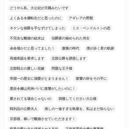
どうやら私、大公妃が天職みたいです
よくある令嬢転生だと思ったのに
アギレアの野獣
キケンな侯爵を手なずけてしまった
ミス・ペンドルトンの恋
不完全な離婚の結末は
伯爵家の秘められた侍女
余命僅かだと思ってました！
傲慢の時代
僕が歩く君の軌跡
再婚承認を要求します
北部公爵を誘惑します
北部戦士の愛しい花嫁
問題な王子様
帝国一の悪女に溺愛がとまりません！
復讐の杯をその手に
悪役令嬢は死神パパに復讐がしたいのに！
愛されてる場合じゃないの
我慢してください大公様
戦利品の公爵夫人
推しの一途すぎる執着を、私はまだ知らない
旦那様、稼いで離婚させていただきます！
暗黒伯爵な夫を破滅させる方法
正統派悪役令嬢の裏事情