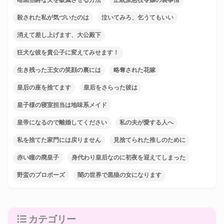
殺された私が気づいたのは
泣いてみろ、乞うてもいい
消えて差し上げます、大公殿下
狂犬な彼を貴公子に変えてみせます！
生き残った王女の笑顔の裏には
略奪された花嫁
皇后の座を捨てます
皇后をさらった彼は
皇子様の寝室担当は地味系メイド
皇帝になるので離婚してください
私の夫が愛する人へ
私を捨てた家門には戻りません
見捨てられた推しのために
赤い瞳の廃皇子
身代わり皇后なのに初夜を迎えてしまった
野蛮のプロポーズ
闇の世界で黒狼の女になります
カテゴリー