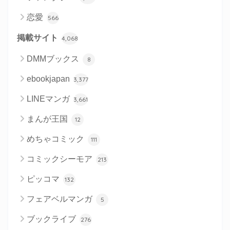
恋愛
566
掲載サイト
4,068
DMMブックス
8
ebookjapan
3,377
LINEマンガ
3,661
まんが王国
12
めちゃコミック
111
コミックシーモア
213
ピッコマ
132
フェアベルマンガ
5
ブックライブ
276