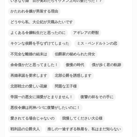
いきなり婚 目が覚めたらイケメン上司の妻だった！？
かたわれ令嬢が男装する理由
どうやら私、大公妃が天職みたいです
よくある令嬢転生だと思ったのに
アギレアの野獣
キケンな侯爵を手なずけてしまった
ミス・ペンドルトンの恋
不完全な離婚の結末は
伯爵家の秘められた侍女
余命僅かだと思ってました！
傲慢の時代
僕が歩く君の軌跡
再婚承認を要求します
北部公爵を誘惑します
北部戦士の愛しい花嫁
問題な王子様
帝国一の悪女に溺愛がとまりません！
復讐の杯をその手に
悪役令嬢は死神パパに復讐がしたいのに！
愛されてる場合じゃないの
我慢してください大公様
戦利品の公爵夫人
推しの一途すぎる執着を、私はまだ知らない