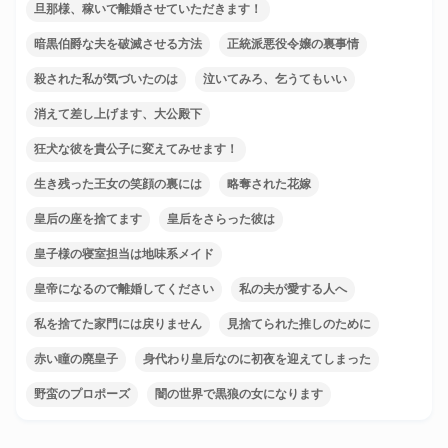
旦那様、稼いで離婚させていただきます！
暗黒伯爵な夫を破滅させる方法
正統派悪役令嬢の裏事情
殺された私が気づいたのは
泣いてみろ、乞うてもいい
消えて差し上げます、大公殿下
狂犬な彼を貴公子に変えてみせます！
生き残った王女の笑顔の裏には
略奪された花嫁
皇后の座を捨てます
皇后をさらった彼は
皇子様の寝室担当は地味系メイド
皇帝になるので離婚してください
私の夫が愛する人へ
私を捨てた家門には戻りません
見捨てられた推しのために
赤い瞳の廃皇子
身代わり皇后なのに初夜を迎えてしまった
野蛮のプロポーズ
闇の世界で黒狼の女になります