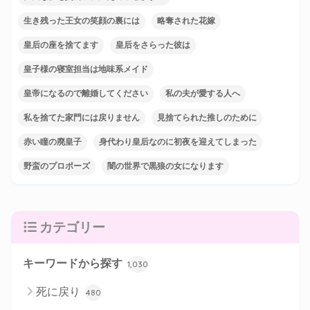
生き残った王女の笑顔の裏には
略奪された花嫁
皇后の座を捨てます
皇后をさらった彼は
皇子様の寝室担当は地味系メイド
皇帝になるので離婚してください
私の夫が愛する人へ
私を捨てた家門には戻りません
見捨てられた推しのために
赤い瞳の廃皇子
身代わり皇后なのに初夜を迎えてしまった
野蛮のプロポーズ
闇の世界で黒狼の女になります
カテゴリー
キーワードから探す
1,030
死に戻り
480