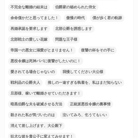
不完全な離婚の結末は
伯爵家の秘められた侍女
余命僅かだと思ってました！
傲慢の時代
僕が歩く君の軌跡
再婚承認を要求します
北部公爵を誘惑します
北部戦士の愛しい花嫁
問題な王子様
帝国一の悪女に溺愛がとまりません！
復讐の杯をその手に
悪役令嬢は死神パパに復讐がしたいのに！
愛されてる場合じゃないの
我慢してください大公様
戦利品の公爵夫人
推しの一途すぎる執着を、私はまだ知らない
旦那様、稼いで離婚させていただきます！
暗黒伯爵な夫を破滅させる方法
正統派悪役令嬢の裏事情
殺された私が気づいたのは
泣いてみろ、乞うてもいい
消えて差し上げます、大公殿下
狂犬な彼を貴公子に変えてみせます！