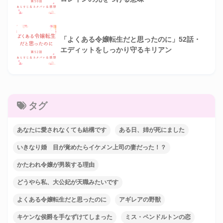
「よくある令嬢転生だと思ったのに」52話・
エディットをしっかり守るキリアン
タグ
あなたに愛されなくても結構です
ある日、姉が死にました
いきなり婚 目が覚めたらイケメン上司の妻だった！？
かたわれ令嬢が男装する理由
どうやら私、大公妃が天職みたいです
よくある令嬢転生だと思ったのに
アギレアの野獣
キケンな侯爵を手なずけてしまった
ミス・ペンドルトンの恋