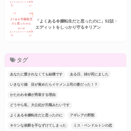
「よくある令嬢転生だと思ったのに」52話・
エディットをしっかり守るキリアン
タグ
あなたに愛されなくても結構です
ある日、姉が死にました
いきなり婚 目が覚めたらイケメン上司の妻だった！？
かたわれ令嬢が男装する理由
どうやら私、大公妃が天職みたいです
よくある令嬢転生だと思ったのに
アギレアの野獣
キケンな侯爵を手なずけてしまった
ミス・ペンドルトンの恋