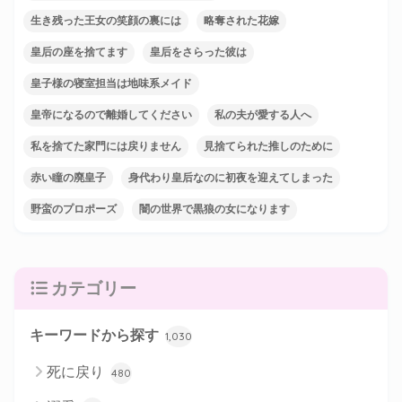
生き残った王女の笑顔の裏には
略奪された花嫁
皇后の座を捨てます
皇后をさらった彼は
皇子様の寝室担当は地味系メイド
皇帝になるので離婚してください
私の夫が愛する人へ
私を捨てた家門には戻りません
見捨てられた推しのために
赤い瞳の廃皇子
身代わり皇后なのに初夜を迎えてしまった
野蛮のプロポーズ
闇の世界で黒狼の女になります
カテゴリー
キーワードから探す
1,030
死に戻り
480