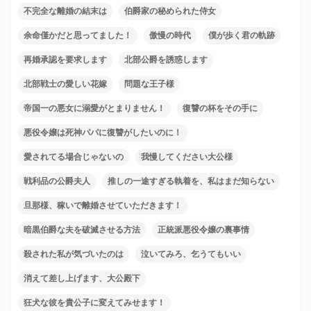
不完全な離婚の結末は
伯爵家の秘められた侍女
余命僅かだと思ってました！
傲慢の時代
僕が歩く君の軌跡
再婚承認を要求します
北部公爵を誘惑します
北部戦士の愛しい花嫁
問題な王子様
帝国一の悪女に溺愛がとまりません！
復讐の杯をその手に
悪役令嬢は死神パパに復讐がしたいのに！
愛されてる場合じゃないの
我慢してください大公様
戦利品の公爵夫人
推しの一途すぎる執着を、私はまだ知らない
旦那様、稼いで離婚させていただきます！
暗黒伯爵な夫を破滅させる方法
正統派悪役令嬢の裏事情
殺された私が気づいたのは
泣いてみろ、乞うてもいい
消えて差し上げます、大公殿下
狂犬な彼を貴公子に変えてみせます！