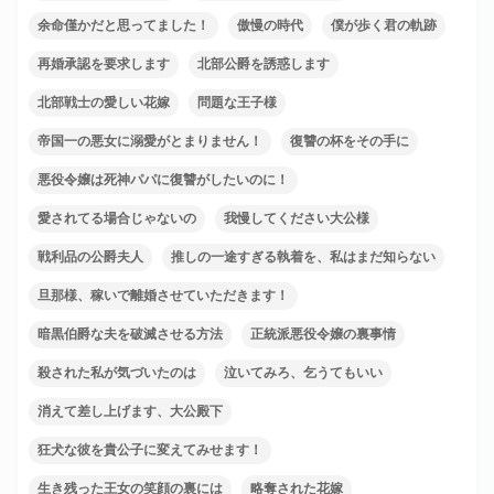
余命僅かだと思ってました！
傲慢の時代
僕が歩く君の軌跡
再婚承認を要求します
北部公爵を誘惑します
北部戦士の愛しい花嫁
問題な王子様
帝国一の悪女に溺愛がとまりません！
復讐の杯をその手に
悪役令嬢は死神パパに復讐がしたいのに！
愛されてる場合じゃないの
我慢してください大公様
戦利品の公爵夫人
推しの一途すぎる執着を、私はまだ知らない
旦那様、稼いで離婚させていただきます！
暗黒伯爵な夫を破滅させる方法
正統派悪役令嬢の裏事情
殺された私が気づいたのは
泣いてみろ、乞うてもいい
消えて差し上げます、大公殿下
狂犬な彼を貴公子に変えてみせます！
生き残った王女の笑顔の裏には
略奪された花嫁