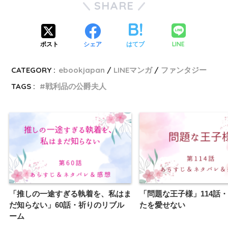
SHARE
LINE
ポスト
シェア
はてブ
CATEGORY :
ebookjapan
LINEマンガ
ファンタジー
TAGS :
戦利品の公爵夫人
「推しの一途すぎる執着を、私はま
「問題な王子様」114話
だ知らない」60話・祈りのリブル
たを愛せない
ーム