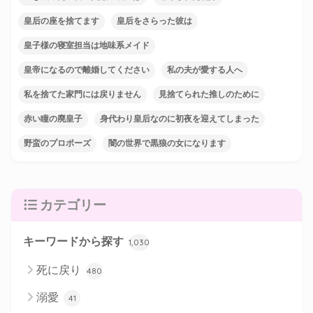
皇后の座を捨てます
皇后をさらった彼は
皇子様の寝室担当は地味系メイド
皇帝になるので離婚してください
私の夫が愛する人へ
私を捨てた家門には戻りません
見捨てられた推しのために
赤い瞳の廃皇子
身代わり皇后なのに初夜を迎えてしまった
野蛮のプロポーズ
闇の世界で黒狼の女になります
カテゴリー
キーワードから探す
1,030
死に戻り
480
溺愛
41