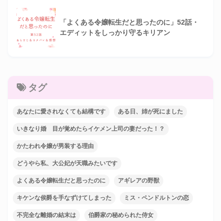
「よくある令嬢転生だと思ったのに」52話・
エディットをしっかり守るキリアン
タグ
あなたに愛されなくても結構です
ある日、姉が死にました
いきなり婚 目が覚めたらイケメン上司の妻だった！？
かたわれ令嬢が男装する理由
どうやら私、大公妃が天職みたいです
よくある令嬢転生だと思ったのに
アギレアの野獣
キケンな侯爵を手なずけてしまった
ミス・ペンドルトンの恋
不完全な離婚の結末は
伯爵家の秘められた侍女