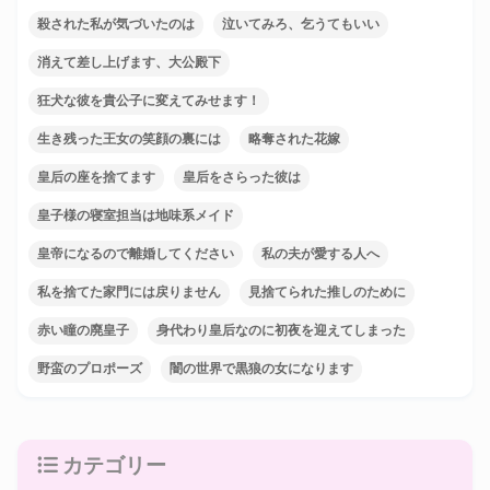
殺された私が気づいたのは
泣いてみろ、乞うてもいい
消えて差し上げます、大公殿下
狂犬な彼を貴公子に変えてみせます！
生き残った王女の笑顔の裏には
略奪された花嫁
皇后の座を捨てます
皇后をさらった彼は
皇子様の寝室担当は地味系メイド
皇帝になるので離婚してください
私の夫が愛する人へ
私を捨てた家門には戻りません
見捨てられた推しのために
赤い瞳の廃皇子
身代わり皇后なのに初夜を迎えてしまった
野蛮のプロポーズ
闇の世界で黒狼の女になります
カテゴリー