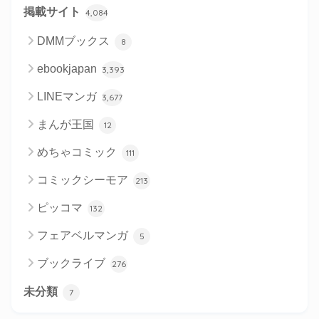
掲載サイト
4,084
DMMブックス
8
ebookjapan
3,393
LINEマンガ
3,677
まんが王国
12
めちゃコミック
111
コミックシーモア
213
ピッコマ
132
フェアベルマンガ
5
ブックライブ
276
未分類
7