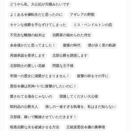
どうやら私、大公妃が天職みたいです
よくある令嬢転生だと思ったのに
アギレアの野獣
キケンな侯爵を手なずけてしまった
ミス・ペンドルトンの恋
不完全な離婚の結末は
伯爵家の秘められた侍女
余命僅かだと思ってました！
傲慢の時代
僕が歩く君の軌跡
再婚承認を要求します
北部公爵を誘惑します
北部戦士の愛しい花嫁
問題な王子様
帝国一の悪女に溺愛がとまりません！
復讐の杯をその手に
悪役令嬢は死神パパに復讐がしたいのに！
愛されてる場合じゃないの
我慢してください大公様
戦利品の公爵夫人
推しの一途すぎる執着を、私はまだ知らない
旦那様、稼いで離婚させていただきます！
暗黒伯爵な夫を破滅させる方法
正統派悪役令嬢の裏事情