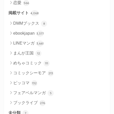
恋愛
566
掲載サイト
4,068
DMMブックス
8
ebookjapan
3,377
LINEマンガ
3,661
まんが王国
12
めちゃコミック
111
コミックシーモア
213
ピッコマ
132
フェアベルマンガ
5
ブックライブ
276
未分類
7