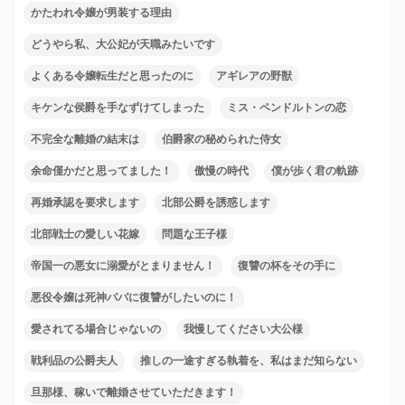
かたわれ令嬢が男装する理由
どうやら私、大公妃が天職みたいです
よくある令嬢転生だと思ったのに
アギレアの野獣
キケンな侯爵を手なずけてしまった
ミス・ペンドルトンの恋
不完全な離婚の結末は
伯爵家の秘められた侍女
余命僅かだと思ってました！
傲慢の時代
僕が歩く君の軌跡
再婚承認を要求します
北部公爵を誘惑します
北部戦士の愛しい花嫁
問題な王子様
帝国一の悪女に溺愛がとまりません！
復讐の杯をその手に
悪役令嬢は死神パパに復讐がしたいのに！
愛されてる場合じゃないの
我慢してください大公様
戦利品の公爵夫人
推しの一途すぎる執着を、私はまだ知らない
旦那様、稼いで離婚させていただきます！