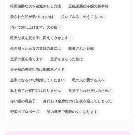
暗黒伯爵な夫を破滅させる方法
正統派悪役令嬢の裏事情
殺された私が気づいたのは
泣いてみろ、乞うてもいい
消えて差し上げます、大公殿下
狂犬な彼を貴公子に変えてみせます！
生き残った王女の笑顔の裏には
略奪された花嫁
皇后の座を捨てます
皇后をさらった彼は
皇子様の寝室担当は地味系メイド
皇帝になるので離婚してください
私の夫が愛する人へ
私を捨てた家門には戻りません
見捨てられた推しのために
赤い瞳の廃皇子
身代わり皇后なのに初夜を迎えてしまった
野蛮のプロポーズ
闇の世界で黒狼の女になります