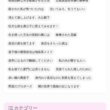
暗黒伯爵な夫を破滅させる方法
正統派悪役令嬢の裏事情
殺された私が気づいたのは
泣いてみろ、乞うてもいい
消えて差し上げます、大公殿下
狂犬な彼を貴公子に変えてみせます！
生き残った王女の笑顔の裏には
略奪された花嫁
皇后の座を捨てます
皇后をさらった彼は
皇子様の寝室担当は地味系メイド
皇帝になるので離婚してください
私の夫が愛する人へ
私を捨てた家門には戻りません
見捨てられた推しのために
赤い瞳の廃皇子
身代わり皇后なのに初夜を迎えてしまった
野蛮のプロポーズ
闇の世界で黒狼の女になります
カテゴリー