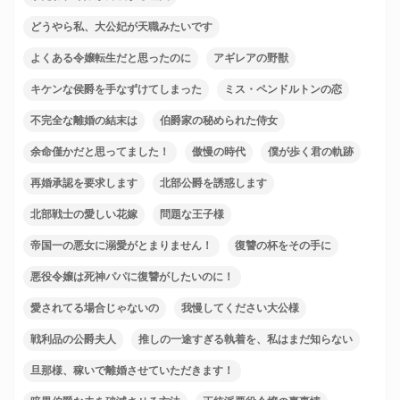
どうやら私、大公妃が天職みたいです
よくある令嬢転生だと思ったのに
アギレアの野獣
キケンな侯爵を手なずけてしまった
ミス・ペンドルトンの恋
不完全な離婚の結末は
伯爵家の秘められた侍女
余命僅かだと思ってました！
傲慢の時代
僕が歩く君の軌跡
再婚承認を要求します
北部公爵を誘惑します
北部戦士の愛しい花嫁
問題な王子様
帝国一の悪女に溺愛がとまりません！
復讐の杯をその手に
悪役令嬢は死神パパに復讐がしたいのに！
愛されてる場合じゃないの
我慢してください大公様
戦利品の公爵夫人
推しの一途すぎる執着を、私はまだ知らない
旦那様、稼いで離婚させていただきます！