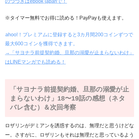
のつづきはebook japanで！
※タイマー無料でお得に読める！PayPayも使えます。
ahoo!！プレミアムに登録すると3カ月間200コインずつで
最大600コインを獲得できます。
→「サヨナラ前提契約婚、旦那の溺愛が止まらないわけ」
はLINEマンガでも読める！
「サヨナラ前提契約婚、旦那の溺愛が止
まらないわけ」18〜19話の感想（ネタ
バレ含む）＆次回考察
ロザリンがデミアンを誘惑するのは、無理だと思うけどな
ー。さすがに、ロザリンもそれは無理だと思っているよう