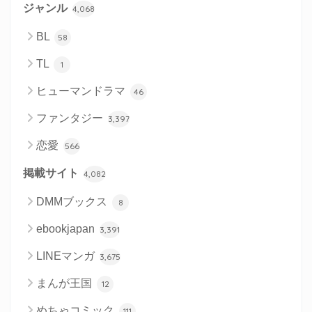
ジャンル
4,068
BL
58
TL
1
ヒューマンドラマ
46
ファンタジー
3,397
恋愛
566
掲載サイト
4,082
DMMブックス
8
ebookjapan
3,391
LINEマンガ
3,675
まんが王国
12
めちゃコミック
111