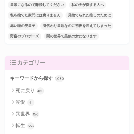
皇帝になるので離婚してください
私の夫が愛する人へ
私を捨てた家門には戻りません
見捨てられた推しのために
赤い瞳の廃皇子
身代わり皇后なのに初夜を迎えてしまった
野蛮のプロポーズ
闇の世界で黒狼の女になります
カテゴリー
キーワードから探す
1,030
死に戻り
480
溺愛
41
異世界
156
転生
353