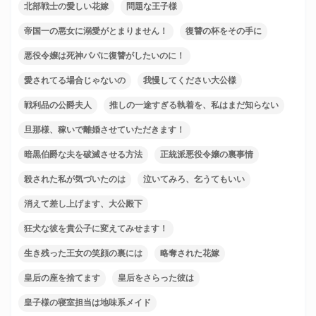
北部戦士の愛しい花嫁
問題な王子様
帝国一の悪女に溺愛がとまりません！
復讐の杯をその手に
悪役令嬢は死神パパに復讐がしたいのに！
愛されてる場合じゃないの
我慢してください大公様
戦利品の公爵夫人
推しの一途すぎる執着を、私はまだ知らない
旦那様、稼いで離婚させていただきます！
暗黒伯爵な夫を破滅させる方法
正統派悪役令嬢の裏事情
殺された私が気づいたのは
泣いてみろ、乞うてもいい
消えて差し上げます、大公殿下
狂犬な彼を貴公子に変えてみせます！
生き残った王女の笑顔の裏には
略奪された花嫁
皇后の座を捨てます
皇后をさらった彼は
皇子様の寝室担当は地味系メイド