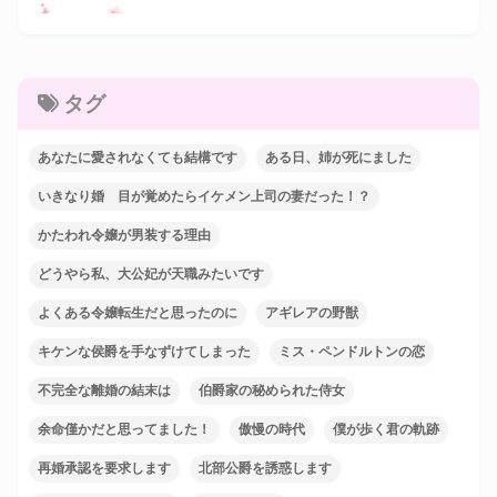
タグ
あなたに愛されなくても結構です
ある日、姉が死にました
いきなり婚 目が覚めたらイケメン上司の妻だった！？
かたわれ令嬢が男装する理由
どうやら私、大公妃が天職みたいです
よくある令嬢転生だと思ったのに
アギレアの野獣
キケンな侯爵を手なずけてしまった
ミス・ペンドルトンの恋
不完全な離婚の結末は
伯爵家の秘められた侍女
余命僅かだと思ってました！
傲慢の時代
僕が歩く君の軌跡
再婚承認を要求します
北部公爵を誘惑します