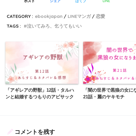
LINE
ポスト
シェア
はてブ
CATEGORY :
ebookjapan
LINEマンガ
恋愛
TAGS :
泣いてみろ、乞うてもいい
「アギレアの野獣」12話・タルハ
「闇の世界で黒狼の女に
ンと結婚するつもりのアビサック
21話・麗のヤキモチ
コメントを残す