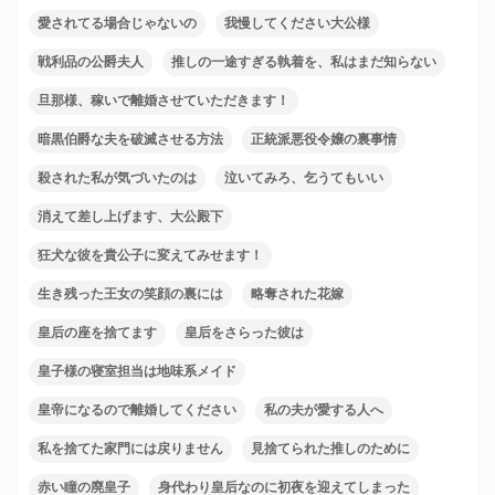
愛されてる場合じゃないの
我慢してください大公様
戦利品の公爵夫人
推しの一途すぎる執着を、私はまだ知らない
旦那様、稼いで離婚させていただきます！
暗黒伯爵な夫を破滅させる方法
正統派悪役令嬢の裏事情
殺された私が気づいたのは
泣いてみろ、乞うてもいい
消えて差し上げます、大公殿下
狂犬な彼を貴公子に変えてみせます！
生き残った王女の笑顔の裏には
略奪された花嫁
皇后の座を捨てます
皇后をさらった彼は
皇子様の寝室担当は地味系メイド
皇帝になるので離婚してください
私の夫が愛する人へ
私を捨てた家門には戻りません
見捨てられた推しのために
赤い瞳の廃皇子
身代わり皇后なのに初夜を迎えてしまった