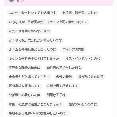
タグ
あなたに愛されなくても結構です
ある日、姉が死にました
いきなり婚 目が覚めたらイケメン上司の妻だった！？
かたわれ令嬢が男装する理由
どうやら私、大公妃が天職みたいです
よくある令嬢転生だと思ったのに
アギレアの野獣
キケンな侯爵を手なずけてしまった
ミス・ペンドルトンの恋
不完全な離婚の結末は
伯爵家の秘められた侍女
余命僅かだと思ってました！
傲慢の時代
僕が歩く君の軌跡
再婚承認を要求します
北部公爵を誘惑します
北部戦士の愛しい花嫁
問題な王子様
帝国一の悪女に溺愛がとまりません！
復讐の杯をその手に
悪役令嬢は死神パパに復讐がしたいのに！