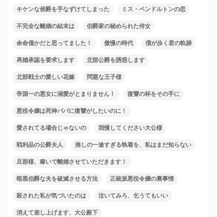
キケンな侯爵を手なずけてしまった
ミス・ペンドルトンの恋
不完全な離婚の結末は
伯爵家の秘められた侍女
余命僅かだと思ってました！
傲慢の時代
僕が歩く君の軌跡
再婚承認を要求します
北部公爵を誘惑します
北部戦士の愛しい花嫁
問題な王子様
帝国一の悪女に溺愛がとまりません！
復讐の杯をその手に
悪役令嬢は死神パパに復讐がしたいのに！
愛されてる場合じゃないの
我慢してください大公様
戦利品の公爵夫人
推しの一途すぎる執着を、私はまだ知らない
旦那様、稼いで離婚させていただきます！
暗黒伯爵な夫を破滅させる方法
正統派悪役令嬢の裏事情
殺された私が気づいたのは
泣いてみろ、乞うてもいい
消えて差し上げます、大公殿下