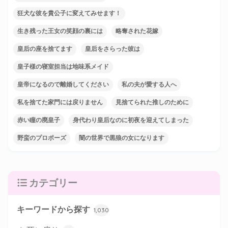
狂犬な彼を貴公子に変えてみせます！
生き残った王女の笑顔の裏には
略奪された花嫁
皇后の座を捨てます
皇后をさらった彼は
皇子様の寝室担当は地味系メイド
皇帝になるので離婚してください
私の夫が愛する人へ
私を捨てた家門には戻りません
見捨てられた推しのために
赤い瞳の廃皇子
身代わり皇后なのに初夜を迎えてしまった
野蛮のプロポーズ
闇の世界で黒狼の女になります
カテゴリー
キーワードから探す
1,030