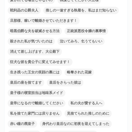
愛されてる場合じゃないの
我慢してください大公様
戦利品の公爵夫人
推しの一途すぎる執着を、私はまだ知らない
旦那様、稼いで離婚させていただきます！
暗黒伯爵な夫を破滅させる方法
正統派悪役令嬢の裏事情
殺された私が気づいたのは
泣いてみろ、乞うてもいい
消えて差し上げます、大公殿下
狂犬な彼を貴公子に変えてみせます！
生き残った王女の笑顔の裏には
略奪された花嫁
皇后の座を捨てます
皇后をさらった彼は
皇子様の寝室担当は地味系メイド
皇帝になるので離婚してください
私の夫が愛する人へ
私を捨てた家門には戻りません
見捨てられた推しのために
赤い瞳の廃皇子
身代わり皇后なのに初夜を迎えてしまった