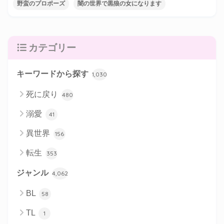
野蛮のプロポーズ
闇の世界で黒狼の女になります
カテゴリー
キーワードから探す
1,030
死に戻り
480
溺愛
41
異世界
156
転生
353
ジャンル
4,062
BL
58
TL
1