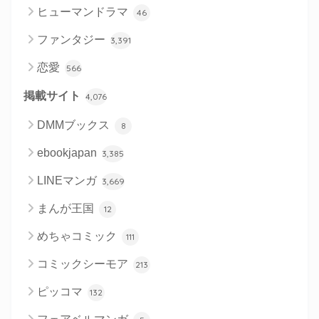
ヒューマンドラマ
46
ファンタジー
3,391
恋愛
566
掲載サイト
4,076
DMMブックス
8
ebookjapan
3,385
LINEマンガ
3,669
まんが王国
12
めちゃコミック
111
コミックシーモア
213
ピッコマ
132