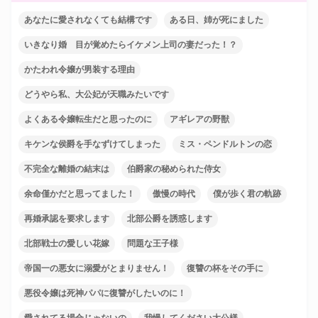
あなたに愛されなくても結構です
ある日、姉が死にました
いきなり婚 目が覚めたらイケメン上司の妻だった！？
かたわれ令嬢が男装する理由
どうやら私、大公妃が天職みたいです
よくある令嬢転生だと思ったのに
アギレアの野獣
キケンな侯爵を手なずけてしまった
ミス・ペンドルトンの恋
不完全な離婚の結末は
伯爵家の秘められた侍女
余命僅かだと思ってました！
傲慢の時代
僕が歩く君の軌跡
再婚承認を要求します
北部公爵を誘惑します
北部戦士の愛しい花嫁
問題な王子様
帝国一の悪女に溺愛がとまりません！
復讐の杯をその手に
悪役令嬢は死神パパに復讐がしたいのに！