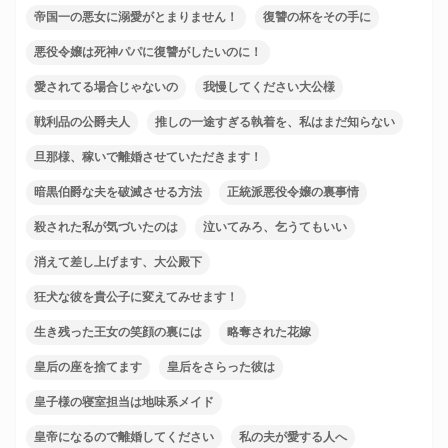
帝国一の悪女に溺愛がとまりません！
復讐の杯をその手に
悪役令嬢は死神パパに復讐がしたいのに！
愛されてる場合じゃないの
我慢してください大公様
戦利品の公爵夫人
推しの一途すぎる執着を、私はまだ知らない
旦那様、稼いで離婚させていただきます！
暗黒伯爵な夫を破滅させる方法
正統派悪役令嬢の裏事情
殺された私が気づいたのは
泣いてみろ、乞うてもいい
消えて差し上げます、大公殿下
狂犬な彼を貴公子に変えてみせます！
生き残った王女の笑顔の裏には
略奪された花嫁
皇后の座を捨てます
皇后をさらった彼は
皇子様の寝室担当は地味系メイド
皇帝になるので離婚してください
私の夫が愛する人へ