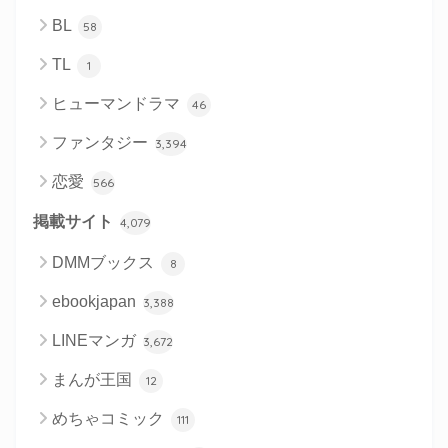
BL
58
TL
1
ヒューマンドラマ
46
ファンタジー
3,394
恋愛
566
掲載サイト
4,079
DMMブックス
8
ebookjapan
3,388
LINEマンガ
3,672
まんが王国
12
めちゃコミック
111