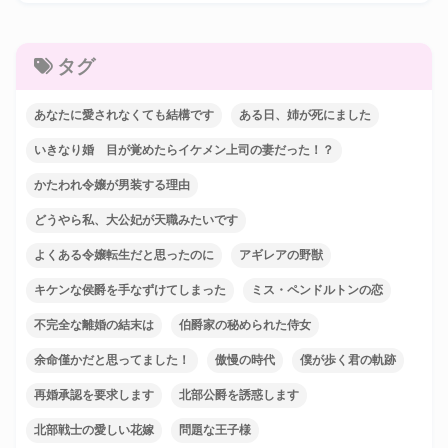
タグ
あなたに愛されなくても結構です
ある日、姉が死にました
いきなり婚 目が覚めたらイケメン上司の妻だった！？
かたわれ令嬢が男装する理由
どうやら私、大公妃が天職みたいです
よくある令嬢転生だと思ったのに
アギレアの野獣
キケンな侯爵を手なずけてしまった
ミス・ペンドルトンの恋
不完全な離婚の結末は
伯爵家の秘められた侍女
余命僅かだと思ってました！
傲慢の時代
僕が歩く君の軌跡
再婚承認を要求します
北部公爵を誘惑します
北部戦士の愛しい花嫁
問題な王子様