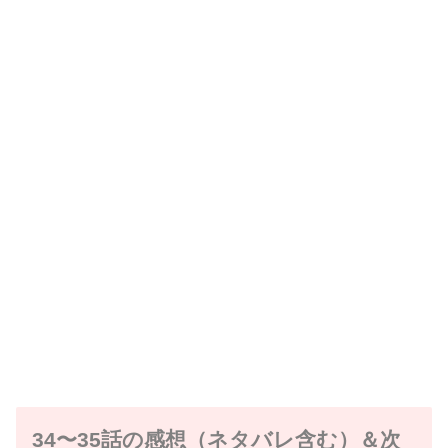
34〜35話の感想（ネタバレ含む）＆次