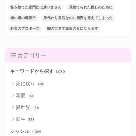
私を捨てた家門には戻りません
見捨てられた推しのために
赤い瞳の廃皇子
身代わり皇后なのに初夜を迎えてしまった
野蛮のプロポーズ
闇の世界で黒狼の女になります
カテゴリー
キーワードから探す
1,030
死に戻り
480
溺愛
41
異世界
156
転生
353
ジャンル
4,065