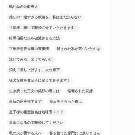
戦利品の公爵夫人
推しの一途すぎる執着を、私はまだ知らない
旦那様、稼いで離婚させていただきます！
暗黒伯爵な夫を破滅させる方法
正統派悪役令嬢の裏事情
殺された私が気づいたのは
泣いてみろ、乞うてもいい
消えて差し上げます、大公殿下
狂犬な彼を貴公子に変えてみせます！
生き残った王女の笑顔の裏には
略奪された花嫁
皇后の座を捨てます
皇后をさらった彼は
皇子様の寝室担当は地味系メイド
皇帝になるので離婚してください
私の夫が愛する人へ
私を捨てた家門には戻りません