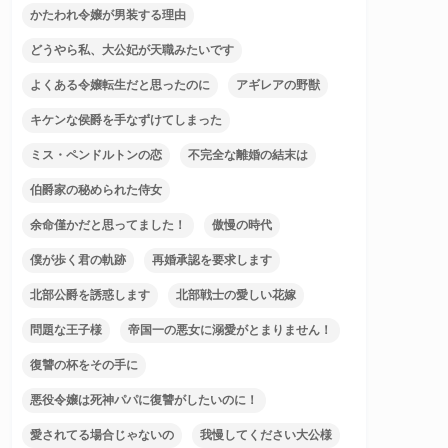
かたわれ令嬢が男装する理由
どうやら私、大公妃が天職みたいです
よくある令嬢転生だと思ったのに
アギレアの野獣
キケンな侯爵を手なずけてしまった
ミス・ペンドルトンの恋
不完全な離婚の結末は
伯爵家の秘められた侍女
余命僅かだと思ってました！
傲慢の時代
僕が歩く君の軌跡
再婚承認を要求します
北部公爵を誘惑します
北部戦士の愛しい花嫁
問題な王子様
帝国一の悪女に溺愛がとまりません！
復讐の杯をその手に
悪役令嬢は死神パパに復讐がしたいのに！
愛されてる場合じゃないの
我慢してください大公様