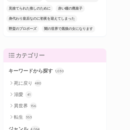
見捨てられた推しのために
赤い瞳の廃皇子
身代わり皇后なのに初夜を迎えてしまった
野蛮のプロポーズ
闇の世界で黒狼の女になります
カテゴリー
キーワードから探す
1,030
死に戻り
480
溺愛
41
異世界
156
転生
353
ジャンル
4,064