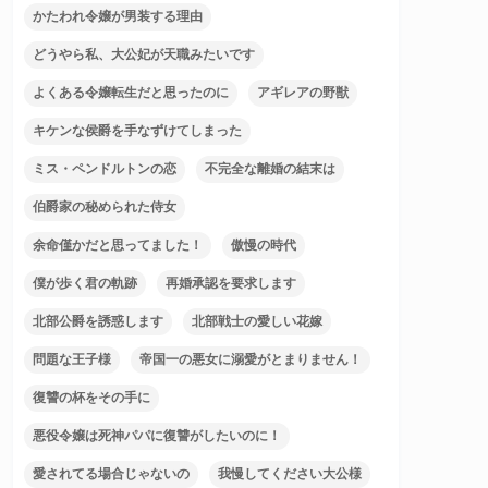
かたわれ令嬢が男装する理由
どうやら私、大公妃が天職みたいです
よくある令嬢転生だと思ったのに
アギレアの野獣
キケンな侯爵を手なずけてしまった
ミス・ペンドルトンの恋
不完全な離婚の結末は
伯爵家の秘められた侍女
余命僅かだと思ってました！
傲慢の時代
僕が歩く君の軌跡
再婚承認を要求します
北部公爵を誘惑します
北部戦士の愛しい花嫁
問題な王子様
帝国一の悪女に溺愛がとまりません！
復讐の杯をその手に
悪役令嬢は死神パパに復讐がしたいのに！
愛されてる場合じゃないの
我慢してください大公様