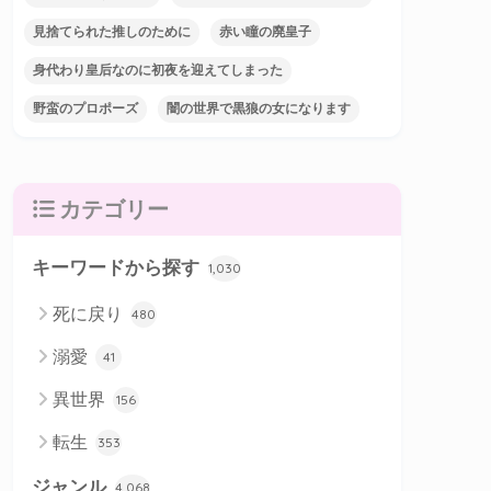
見捨てられた推しのために
赤い瞳の廃皇子
身代わり皇后なのに初夜を迎えてしまった
野蛮のプロポーズ
闇の世界で黒狼の女になります
カテゴリー
キーワードから探す
1,030
死に戻り
480
溺愛
41
異世界
156
転生
353
ジャンル
4,068