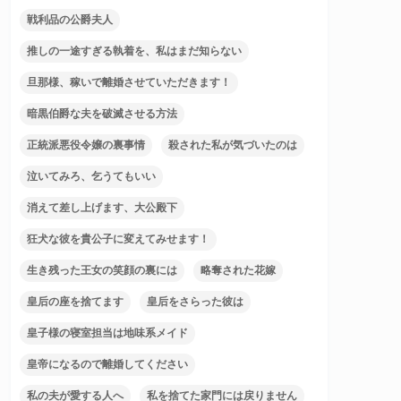
戦利品の公爵夫人
推しの一途すぎる執着を、私はまだ知らない
旦那様、稼いで離婚させていただきます！
暗黒伯爵な夫を破滅させる方法
正統派悪役令嬢の裏事情
殺された私が気づいたのは
泣いてみろ、乞うてもいい
消えて差し上げます、大公殿下
狂犬な彼を貴公子に変えてみせます！
生き残った王女の笑顔の裏には
略奪された花嫁
皇后の座を捨てます
皇后をさらった彼は
皇子様の寝室担当は地味系メイド
皇帝になるので離婚してください
私の夫が愛する人へ
私を捨てた家門には戻りません