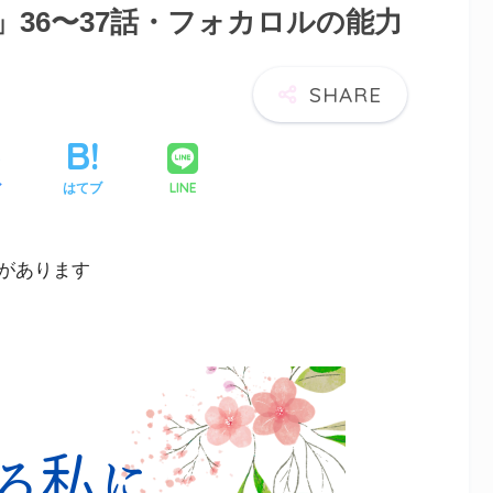
36〜37話・フォカロルの能力
LINE
ア
はてブ
があります