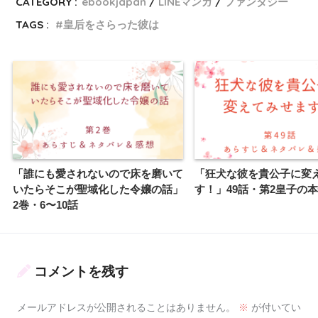
CATEGORY :
ebookjapan
LINEマンガ
ファンタジー
TAGS :
皇后をさらった彼は
「誰にも愛されないので床を磨いて
「狂犬な彼を貴公子に変
いたらそこが聖域化した令嬢の話」
す！」49話・第2皇子の
2巻・6〜10話
コメントを残す
メールアドレスが公開されることはありません。
※
が付いてい