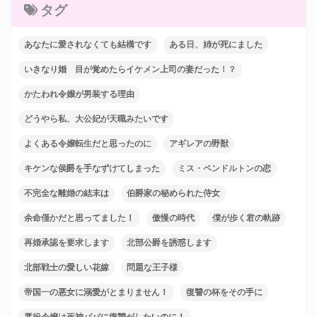
タグ
あなたに愛されなくても結構です
ある日、姉が死にました
いきなり婚 目が覚めたらイケメン上司の妻だった！？
かたわれ令嬢が男装する理由
どうやら私、大公妃が天職みたいです
よくある令嬢転生だと思ったのに
アギレアの野獣
キケンな侯爵を手なずけてしまった
ミス・ペンドルトンの恋
不完全な離婚の結末は
伯爵家の秘められた侍女
余命僅かだと思ってました！
傲慢の時代
僕が歩く君の軌跡
再婚承認を要求します
北部公爵を誘惑します
北部戦士の愛しい花嫁
問題な王子様
帝国一の悪女に溺愛がとまりません！
復讐の杯をその手に
悪役令嬢は死神パパに復讐がしたいのに！