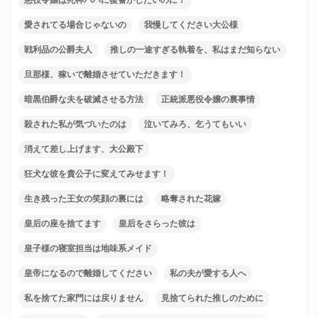
愛されてる場合じゃないの
我慢してください大公様
戦利品の公爵夫人
推しの一途すぎる執着を、私はまだ知らない
旦那様、稼いで離婚させていただきます！
暗黒伯爵な夫を破滅させる方法
正統派悪役令嬢の裏事情
殺された私が気づいたのは
泣いてみろ、乞うてもいい
消えて差し上げます、大公殿下
狂犬な彼を貴公子に変えてみせます！
生き残った王女の笑顔の裏には
略奪された花嫁
皇后の座を捨てます
皇后をさらった彼は
皇子様の寝室担当は地味系メイド
皇帝になるので離婚してください
私の夫が愛する人へ
私を捨てた家門には戻りません
見捨てられた推しのために