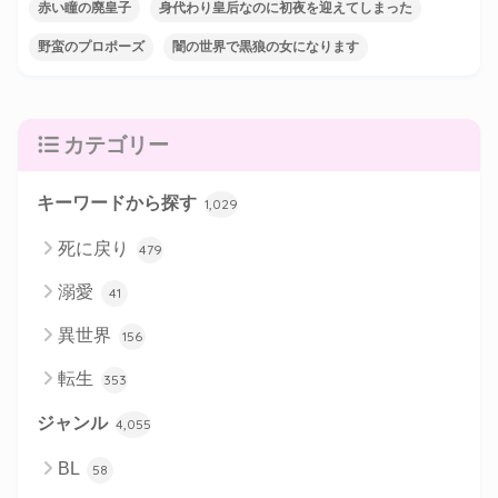
赤い瞳の廃皇子
身代わり皇后なのに初夜を迎えてしまった
野蛮のプロポーズ
闇の世界で黒狼の女になります
カテゴリー
キーワードから探す
1,029
死に戻り
479
溺愛
41
異世界
156
転生
353
ジャンル
4,055
BL
58